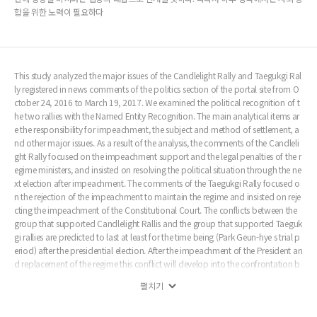
합을 위한 노력이 필요하다
This study analyzed the major issues of the Candlelight Rally and Taegukgi Ral
ly registered in news comments of the politics section of the portal site from O
ctober 24, 2016 to March 19, 2017. We examined the political recognition of t
he two rallies with the Named Entity Recognition. The main analytical items ar
e the responsibility for impeachment, the subject and method of settlement, a
nd other major issues. As a result of the analysis, the comments of the Candleli
ght Rally focused on the impeachment support and the legal penalties of the r
egime ministers, and insisted on resolving the political situation through the ne
xt election after impeachment. The comments of the Taegukgi Rally focused o
n the rejection of the impeachment to maintain the regime and insisted on reje
cting the impeachment of the Constitutional Court. The conflicts between the
group that supported Candlelight Rallis and the group that supported Taeguk
gi rallies are predicted to last at least for the time being (Park Geun-hye s trial p
eriod) after the presidential election. After the impeachment of the President an
d replacement of the regime this conflict will develop into the confrontation b
etween the pursuit of liquidation and new politics and the attempt to influenc
펼치기
e the trial of Park Geun-hye. Therefore, the efforts to integrate society in the afte
rmath are necessary.