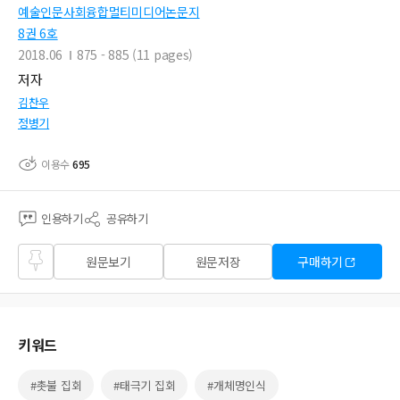
예술인문사회융합멀티미디어논문지
8권 6호
2018.06
875 - 885 (11 pages)
저자
김찬우
정병기
이용수
695
인용하기
공유하기
즐겨
원문보기
원문저장
구매하기
찾기
키워드
#촛불 집회
#태극기 집회
#개체명인식