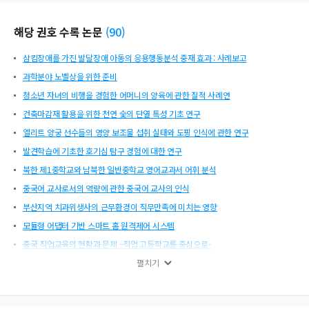
해당 권호 수록 논문
(
90
)
삼킴장애를 가진 발달장애 아동의 응용행동분석 중재 효과 : 사례보고
과학분야 노벨상을 위한 준비
청소년 자녀의 비행을 경험한 어머니의 양육에 관한 질적 사례연
건축마감재 활용을 위한 천연 숯의 단열 특성 기초 연구
엘리트 양궁 선수들의 영양 보조물 섭취 실태와 도핑 인식에 관한 연구
발견학습에 기초한 호기심 탐구 경험에 대한 연구
북한 제1중학교와 남북한 일반중학교 영어교과서 어휘 분석
중국어 교사로서의 역량에 관한 중국어 교사의 인식
부산지역 치과위생사의 근무환경이 직무만족에 미치는 영향
모듈형 어댑터 기반 스마트 홈 원격제어 시스템
중국 직업교육의 현황과 문제 –직업 고등학교를 중심으로-
국립대 교원에 대한 성과급적 연봉제 개선 방안 연구: 생애소득을 중심으로
펼치기
어린이집 손상사고의 보육교사 요인
예비유아교사의 유아과학수업에 대한 성찰경험과 그 의미