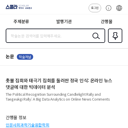
로그인
스콜라
고
ENG
SCHOLAR 학
객
지사·교보문고
주제분류
발행기관
간행물
센
터
검색
즐겨찾
기
0
논문
학술저널
촛불 집회와 태극기 집회를 둘러싼 정국 인식: 온라인 뉴스
댓글에 대한 빅데이터 분석
The Political Recognition Surrounding Candlelight Rally and
Taegeukgi Rally: A Big Data Analytics on Online News Comments
간행물 정보
인문사회과학기술융합학회