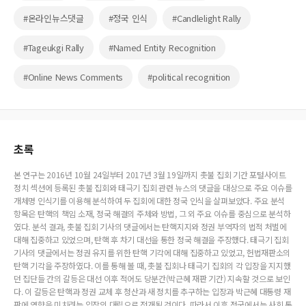
#온라인뉴스댓글
#정국 인식
#Candlelight Rally
#Tageukgi Rally
#Named Entity Recognition
#Online News Comments
#political recognition
초록
본 연구는 2016년 10월 24일부터 2017년 3월 19일까지 촛불 집회 기간 포털사이트
정치 섹션에 등록된 촛불 집회와 태극기 집회 관련 뉴스의 댓글을 대상으로 주요 이슈를
개체명 인식기를 이용해 분석하여 두 집회에 대한 정국 인식을 살펴보았다. 주요 분석
항목은 탄핵의 책임 소재, 정국 해결의 주체와 방법, 그 외 주요 이슈를 중심으로 분석하
였다. 분석 결과, 촛불 집회 기사의 댓글에서는 탄핵지지와 정권 부역자의 법적 처벌에
대해 집중하고 있었으며, 탄핵 후 차기 대선을 통한 정국 해결을 주장했다. 태극기 집회
기사의 댓글에서는 정권 유지를 위한 탄핵 기각에 대해 집중하고 있었고, 헌법재판소의
탄핵 기각을 주장하였다. 이를 통해 볼 때, 촛불 집회나 태극기 집회의 각 입장을 지지했
던 집단들 간의 갈등은 대선 이후 적어도 당분간(박근혜 재판 기간) 지속할 것으로 보인
다. 이 갈등은 탄핵과 정권 교체 후 청산과 새 정치를 추구하는 입장과 박근혜 대통령 재
판에 영향을 미치려는 입장의 대립으로 전개될 것이다. 따라서 이후 정국에서는 사회 통