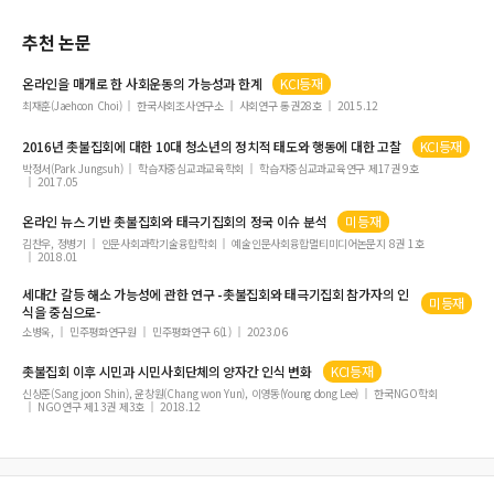
의료정보 보호에 대한 인식과 실천과의 관련성 : 의료종사자 중심으로
추천 논문
지방자치단체 관광문화축제의 효과성과 효율성 확충을 위한 제고 방안
스마트 기기를 활용한 뉴 실버세대의 노후준비 연구
온라인을 매개로 한 사회운동의 가능성과 한계
KCI등재
표준화환자 시뮬레이션기반 조현병 간호교육이 간호학생의 의사소통 자기효능감,
최재훈(Jaehoon Choi)
한국사회조사연구소
사회연구 통권28호
2015.12
학습 자기효능감 및 실습몰입에 미치는 효과
2016년
촛불집회
에 대한 10대 청소년의 정치적 태도와 행동에 대한 고찰
KCI등재
미국의 다문화 교육: 한 초등학교 사례를 중심으로
박정서(Park Jungsuh)
학습자중심교과교육학회
학습자중심교과교육연구 제17권 9호
2017.05
여성긴급전화1366 상담원의 이차적 외상 스트레스 영향 요인
트레드밀 운동이 만성 신경통 동물 모델의 통증지표 및 통증 회피 반응에 미치는 영
온라인 뉴스 기반
촛불집회
와 태극기
집회
의 정국 이슈 분석
미등재
향
김찬우, 정병기
인문사회과학기술융합학회
예술인문사회융합멀티미디어논문지 8권 1호
2018.01
한국 패션브랜드 상품의 구매의도에 대한 한류효과분석
세대간 갈등 해소 가능성에 관한 연구 -
촛불집회
와 태극기
집회
참가자의 인
정서그림책을 활용한 행복감 증진 프로그램이 공감 및 정서에 미치는 효과
미등재
식을 중심으로-
국내 인터넷전문은행 서비스의 이용요인 및 활성화요인에 관한 연구
소병욱,
민주평화연구원
민주평화연구 6(1)
2023.06
저출산 대책 육아정책 개발을 위한 유아교육·보육 전문가의 요구 및 전략 분석
촛불집회
이후 시민과 시민사회단체의 양자간 인식 변화
KCI등재
촛불 집회와 태극기 집회를 둘러싼 정국 인식: 온라인 뉴스 댓글에 대한 빅데이터 분
신상준(Sang joon Shin), 윤창원(Chang won Yun), 이영동(Young dong Lee)
한국NGO학회
석
NGO연구 제13권 제3호
2018.12
열차운행 안정화를 위한 주회로 기기의 고조파 제한장치 개발에 관한 연구
고령친화용품의 성공요인이 재구매의도에 미치는 영향