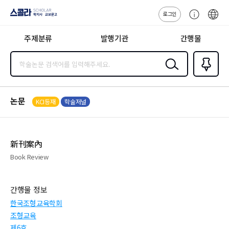
로그인
스콜라
고
ENG
SCHOLAR 학
객
지사·교보문고
주제분류
발행기관
간행물
센
터
검색
즐겨찾
기
0
논문
KCI등재
학술저널
新刊案內
Book Review
간행물 정보
한국조형교육학회
조형교육
제6호