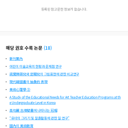
등록된 참고문헌 정보가 없습니다.
해당 권호 수록 논문
(
18
)
新刊案內
어린이 미술교육의 현황과 문제점 연구
視覺障碍兒와 定眼兒의 그림표현에 관한 비교연구
現代韓國畵의 抽象的 表現
美術心理學 ③
A Study of the Educational Needs for Art Teacher Education Programs at th
e Undergraduate Level in Korea
高句麗 古墳壁畵에 나타나는 冠帽
“유아의 그리기 및 찰흙활동에 관한 일 연구”
國內의 美術敎育