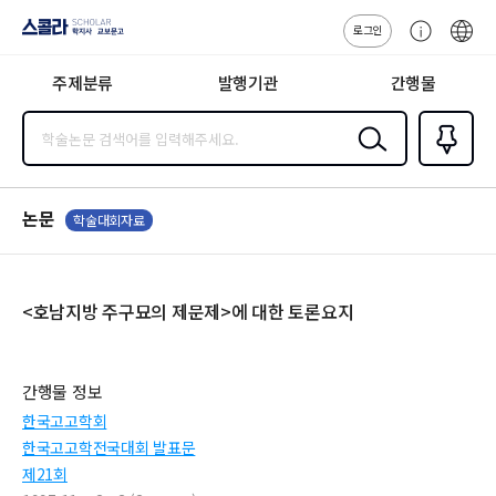
로그인
스콜라
고
ENG
SCHOLAR 학
객
지사·교보문고
주제분류
발행기관
간행물
센
터
검색
즐겨찾
기
0
논문
학술대회자료
<호남지방 주구묘의 제문제>에 대한 토론요지
간행물 정보
한국고고학회
한국고고학전국대회 발표문
제21회