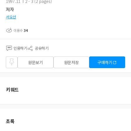
1997.11
2 - 3 (2 pages)
저자
서오선
이용수
34
인용하기
공유하기
즐겨
원문보기
원문저장
구매하기
찾기
키워드
초록