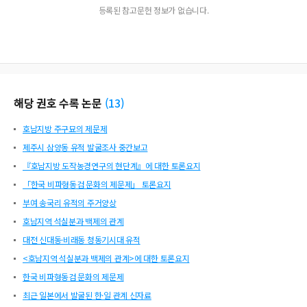
등록된 참고문헌 정보가 없습니다.
해당 권호 수록 논문
(
13
)
호남지방 주구묘의 제문제
제주시 삼양동 유적 발굴조사 중간보고
『호남지방 도작농경연구의 현단계』에 대한 토론요지
「한국 비파형동검 문화의 제문제」 토론요지
부여 송국리 유적의 주거양상
호남지역 석실분과 백제의 관계
대전 신대동·비래동 청동기시대 유적
<호남지역 석실분과 백제의 관계>에 대한 토론요지
한국 비파형동검 문화의 제문제
최근 일본에서 발굴된 한·일 관계 신자료