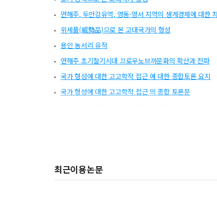
연해주, 두만강유역, 영동·영서 지역의 생계경제에 대한 
위세품(威勢品)으로 본 고대국가의 형성
용인 농서리 유적
연해주 초기철기시대 끄로우노브까문화의 확산과 전파
국가 형성에 대한 고고학적 접근 에 대한 종합토론 요지
국가 형성에 대한 고고학적 접근 의 종합 토론문
국가 형성에 대한 고고학적 접근 의 토론요지
「위세품으로 본 고대국가의 형성」을 읽고
토기의 제작 기법으로 본 연해주와 강원도 자료 검토
천안 백석동 고재미골 유적
최근이용논문
양양 오산리 C유적
성(城)의 출현과 국가의 형성
신희권 선생님의 논고 「성(城)의 출현과 국가의 형성-백
화순 도산 구석기 유적의 제2차 발굴조사 개요