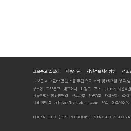
고분 자료로 본 신라의 국가 형성
진주 평거동 유적(Ⅱ지구)
단결-끄로우노브까문화의 기원
대구 대천동 511-2번지 유적
고창 오호리 신지매 유적
서울 은평 진관동 유적
국가 형성에 대한 고고학적 접근(기조발표)
교보문고 스콜라
이용약관
개인정보처리방침
청소
아산 명암리 밖지므레 유적
교보문고 스콜라 콘텐츠를 무단으로 복제 및 배포할 경우 
연해주 초기철기시대의 연구 현황과 과제
상호명
교보문고
대표이사
허정도
주소
(03154) 서울특
서울특별시 통신판매업
신고번호
제653호
대표전화
02-3
대표 이메일
scholar@kyobobook.com
팩스
0502-987-5
COPYRIGHT(C) KYOBO BOOK CENTRE ALL RIGHTS R