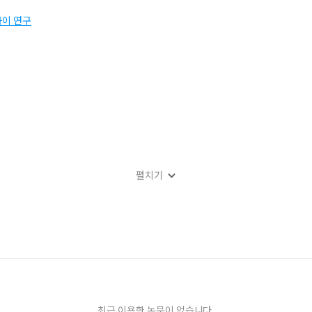
차이 연구
펼치기
제의 도성 출현 양상을 중심으로-」를 읽고
최근 이용한 논문이 없습니다.