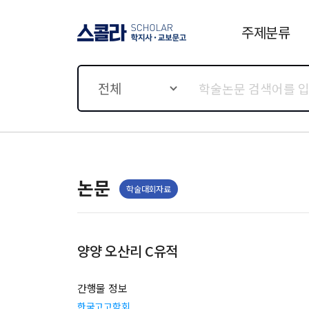
주제분류
스콜라 SCHOLAR 학지사·
교보문고
전체
논문
학술대회자료
양양 오산리 C유적
간행물 정보
한국고고학회