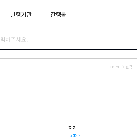
발행기관
간행물
HOME
한국고
저자
고동순