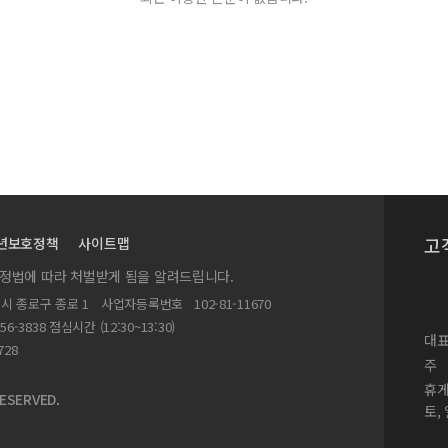
고
년보호정책
사이트맵
실정법에 따라 처벌받게 됨을 알려드립니다.
별시 종로구 종로 1
사업자등록번호
102-81-11670
156-3838 점심시간 (12:30~13:30)
대표
728
주
휴
ESERVED.
토,