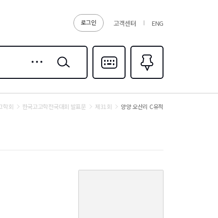
로그인
고객센터
ENG
상세
검색
검색
다국어입력
즐겨찾기
0
고학회
한국고고학전국대회 발표문
제31회
양양 오산리 C유적
커
버
이
미
지
없