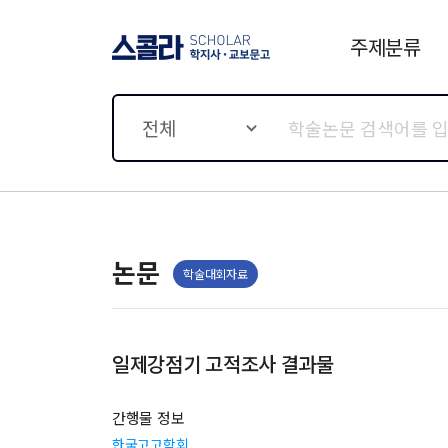
주제분류
스콜라 SCHOLAR 학지사·
교보문고
전체
논문
학술대회자료
일제강점기 고적조사 결과물
간행물 정보
한국고고학회