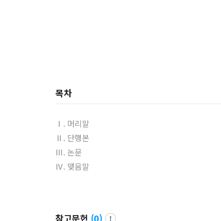
목차
Ⅰ. 머리말
Ⅱ. 단행본
Ⅲ. 논문
Ⅳ. 맺음말
참고문헌
(
0
)