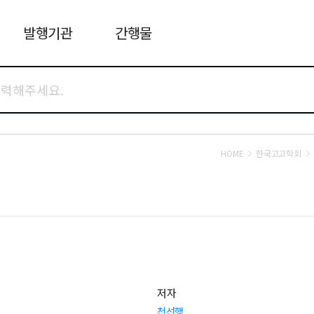
발행기관
간행물
HOME
한국고고학회
저자
천선행