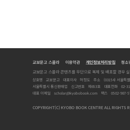
「낙랑에서 삼한으로―원삼국시대의 이주에 대한 사례 
화성 쌍송리 환호취락
충주 문성리 유적
보성 도안리 석평유적
완주 신풍유적 발굴조사 성과
경주 석장동 876-5번지 다가구주택 신축부지내 유적
진주 평거 4지구(I구역)유적
교보문고 스콜라
이용약관
개인정보처리방침
청소
연기 석삼리 원삼국시대 분묘유적
교보문고 스콜라 콘텐츠를 무단으로 복제 및 배포할 경우 
일제강점기 고적조사 제도에 관한 검토
상호명
교보문고
대표이사
허정도
주소
(03154) 서울특
일제강점기 고적조사 결과물
서울특별시 통신판매업
신고번호
제653호
대표전화
02-3
낙랑에서 삼한으로
대표 이메일
scholar@kyobobook.com
팩스
0502-987-5
한국고고학과 이주
COPYRIGHT(C) KYOBO BOOK CENTRE ALL RIGHTS R
“백제 물질문화의 변동과 주민의 이주”에 대한 토론 요지
‘송국리문화의 일본 전파와 수용’에 대한 토론 요지문