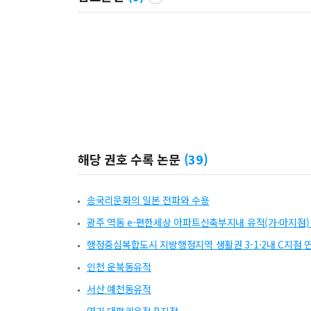
해당 권호 수록 논문
(
39
)
송국리문화의 일본 전파와 수용
광주 역동 e-편한세상 아파트신축부지내 유적(가·마지점
행정중심복합도시 지방행정지역 생활권 3-1·2내 C지점 
인천 운북동유적
서산 예천동유적