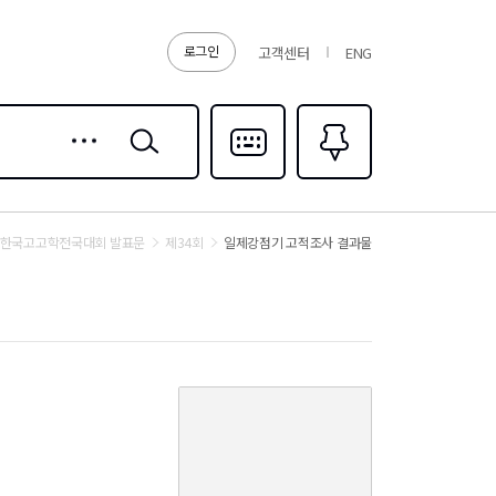
로그인
고객센터
ENG
상세
검색
검색
다국어입력
즐겨찾기
0
한국고고학전국대회 발표문
제34회
일제강점기 고적조사 결과물
커
버
이
미
지
없