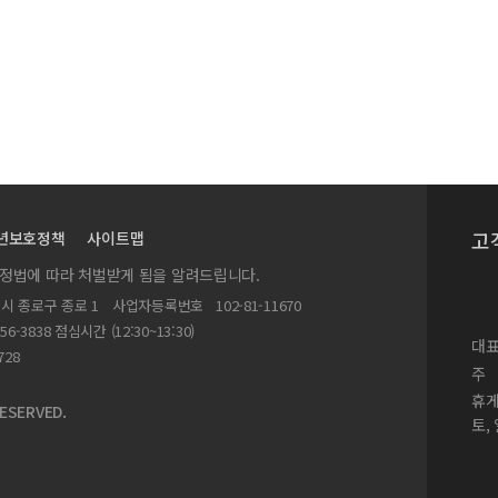
검토―」에 대한 토론문
고
년보호정책
사이트맵
실정법에 따라 처벌받게 됨을 알려드립니다.
별시 종로구 종로 1
사업자등록번호
102-81-11670
156-3838 점심시간 (12:30~13:30)
대표
728
주
휴
ESERVED.
토,