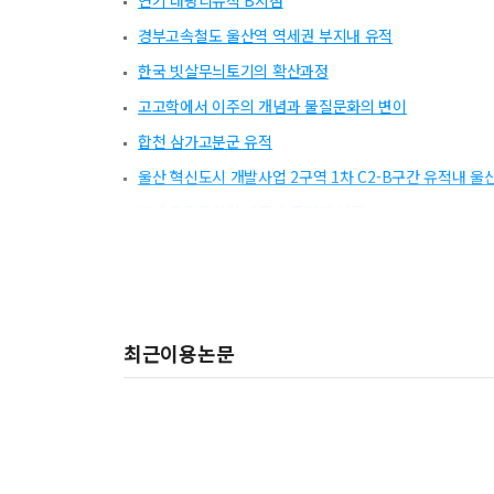
연기 대평리유적 B지점
경부고속철도 울산역 역세권 부지내 유적
한국 빗살무늬토기의 확산과정
고고학에서 이주의 개념과 물질문화의 변이
합천 삼가고분군 유적
울산 혁신도시 개발사업 2구역 1차 C2-B구간 유적내 울
백제 물질문화의 변동과 주민의 이주
울진 죽변리유적
연천 삼곶리 철기생산 마을유적 발굴조사 성과 및 향후과
일제강점기의 낙랑고고학
최근이용논문
경주 황성동 590번지 일원 공동주택 건립부지내 유적
대형옹관제작 고대기술 복원 프로젝트
신녕-영천 국도확장공사구간내 화남리 유적
신라·가야의 이주자료와 이주유형