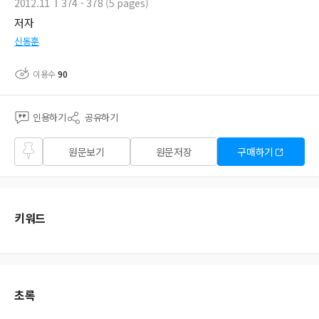
2012.11
374 - 378 (5 pages)
저자
신동훈
이용수
90
인용하기
공유하기
즐겨
원문보기
원문저장
구매하기
찾기
키워드
초록