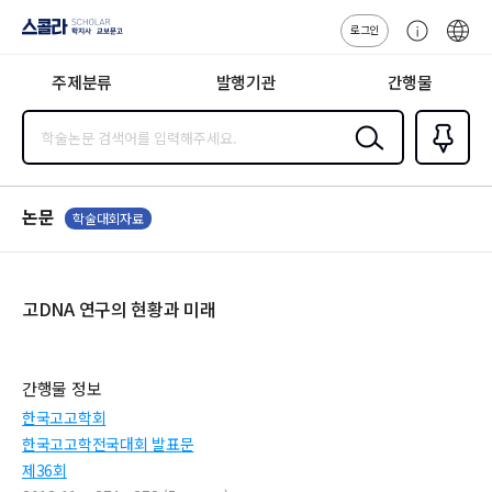
로그인
스콜라
고
ENG
SCHOLAR 학
객
지사·교보문고
주제분류
발행기관
간행물
센
터
검색
즐겨찾
기
0
논문
학술대회자료
고DNA 연구의 현황과 미래
간행물 정보
한국고고학회
한국고고학전국대회 발표문
제36회