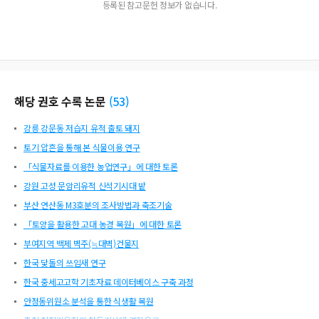
등록된 참고문헌 정보가 없습니다.
해당 권호 수록 논문
(
53
)
강릉 강문동 저습지 유적 출토 돼지
토기 압흔을 통해 본 식물이용 연구
「식물자료를 이용한 농업연구」에 대한 토론
강원 고성 문암리유적 신석기시대 밭
부산 연산동 M3호분의 조사방법과 축조기술
「토양을 활용한 고대 농경 복원」에 대한 토론
부여지역 백제 벽주(≒대벽)건물지
한국 닻돌의 쓰임새 연구
한국 중세고고학 기초자료 데이터베이스 구축 과정
안정동위원소 분석을 통한 식생활 복원