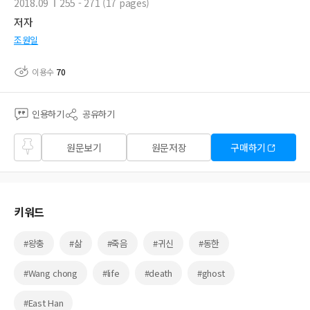
2018.09
255 - 271 (17 pages)
저자
조원일
이용수
70
인용하기
공유하기
즐겨
원문보기
원문저장
구매하기
찾기
키워드
#왕충
#삶
#죽음
#귀신
#동한
#Wang chong
#life
#death
#ghost
#East Han