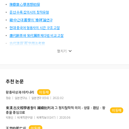
陳獻章心學思想初探
문선 수록 잡의시의 창작유형
韓·中근대 書學의 ‘尊碑’論연구
현대 중국어 형용사의 시간 구조 고찰
唐代餠茶와 宋代團茶제다법 비교 고찰
古代漢語‘焉’字用法考察
한∙중 중립가치어의 가치 의미 변화 대조 연구
펼치기
중국 과학 체제화 과정 연구
고등학교 중국어 교과서의 문화 소개 연구
추천 논문
왕충
사상과 아키나리
미등재
정순
일본연구소
일본연구 0(56)
2022.02
東漢 古文經學者들의 讖緯批判과 그 정치철학적 의미 - 양웅ㆍ환담ㆍ
왕
미등재
충
을 중심으로
박동인
퇴계학연구원
퇴계학보 0(147)
2020.06
王充
的死亡观
미등재