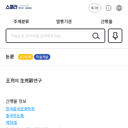
로그인
스콜라
고
ENG
SCHOLAR 학
객
지사·교보문고
주제분류
발행기관
간행물
센
터
검색
즐겨찾
기
0
논문
KCI등재
학술저널
王充의 生死觀연구
간행물 정보
한국중국문화학회
중국학논총
제59호