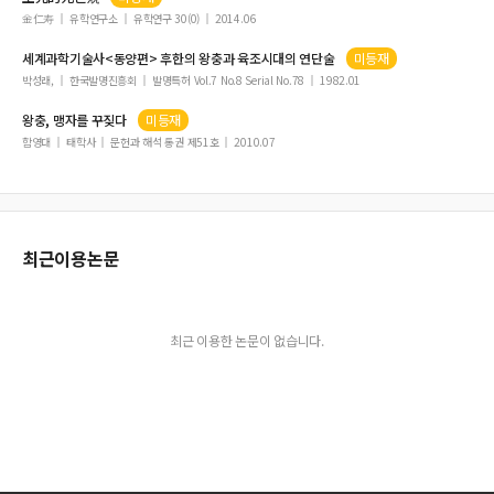
金仁寿
유학연구소
유학연구 30(0)
2014.06
세계과학기술사<동양편> 후한의
왕충
과 육조시대의 연단술
미등재
박성래,
한국발명진흥회
발명특허 Vol.7 No.8 Serial No.78
1982.01
왕충
, 맹자를 꾸짖다
미등재
함영대
태학사
문헌과 해석 통권 제51호
2010.07
최근이용논문
최근 이용한 논문이 없습니다.