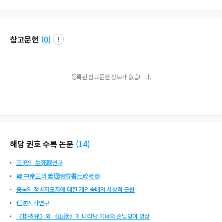
참고문헌
(
0
)
등록된 참고문헌 정보가 없습니다.
해당 권호 수록 논문
(
14
)
王充의 生死觀연구
韓·中帝王의 義理明辯書比較考察
중국의 정치지도자에 대한 개인숭배의 사상적 근원
任昉시가연구
《掛枝兒》와 《山歌》에 나타난 기녀의 손님맞이 양상