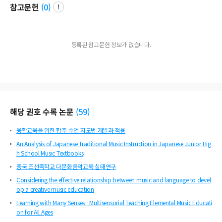
참고문헌
(
0
)
등록된 참고문헌 정보가 없습니다.
해당 권호 수록 논문
(
59
)
융합교육을 위한 합주 수업 지도법 개발과 적용
An Analysis of Japanese Traditional Music Instruction in Japanese Junior Hig
h School Music Textbooks
중국 조선족학교 다문화음악교육 실태연구
Considering the effective relationship between music and language to devel
op a creative music education
Learning with Many Senses - Multisensorial Teaching Elemental Music Educati
on for All Ages