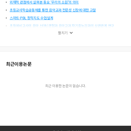
외재적 관점에서 살펴본 동요 ‘우리의 소원’의 의미
초등교사학습공동체를 통한 음악교과 전문성 신장에 대한 고찰
스마트-PBL 창작지도 수업설계
초등예비교사의 음악 선(先)경험과 음악교과 자기효능감과의 상관관계 연구
펼치기
최근 음악교육의 동향과 과제
자유선택활동시간 음률영역에서 나타나는 유아 간 또래교수의 의미
초등학교 음악수업 그룹과제(컵타) 수행과정에서 인지적·사회적 상호작용과 학습전
략 연구
최근이용논문
온라인 전문성 개발 과목에서 동료교사 간 상호작용(소통)에 대한 음악교사들의 지
각 연구
단소, 무엇을 공부할까?(단소로 오페라를 연주해보자)
유아인성교육
최근 이용한 논문이 없습니다.
소통과 융합의 관점에 본 한슬릭의 음악미학
스토리텔링을 통한 가사 노래가사 지도방안
음악교육과 탄력성에 관한 기초 연구
교과교육과정 문화영역 연계성 강화 방안
발레를 활용한 음악교육