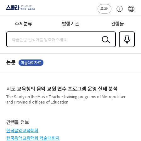
로그인
스콜라
고
ENG
SCHOLAR 학
객
지사·교보문고
주제분류
발행기관
간행물
센
터
검색
즐겨찾
기
0
논문
학술대회자료
시도 교육청의 음악 교원 연수 프로그램 운영 실태 분석
The Study on the Music Teacher training programs of Metropolitan
and Provincial offices of Education
간행물 정보
한국음악교육학회
한국음악교육학회 학술대회지