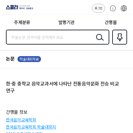
로그인
스콜라
고
ENG
SCHOLAR 학
객
지사·교보문고
주제분류
발행기관
간행물
센
터
검색
즐겨찾
기
0
논문
학술대회자료
한·중 중학교 음악교과서에 나타난 전통음악문화 전승 비교
연구
간행물 정보
한국음악교육학회
한국음악교육학회 학술대회지