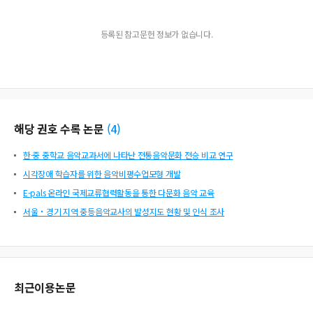
등록된 참고문헌 정보가 없습니다.
해당 권호 수록 논문
(
4
)
한·중 중학교 음악교과서에 나타난 전통음악문화 전승 비교 연구
시각장애 학습자를 위한 음악비평수업모형 개발
E-pals 온라인 국제교류협력활동을 통한 다문화 음악 교육
서울‧경기 지역 중등음악교사의 발성지도 현황 및 인식 조사
최근이용논문