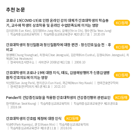
추천 논문
코로나 19(COVID-19)로 인한 온라인 강의 대체가 간호대학생의 학습동
KCI등재
기, 교수와 학생의 상호작용 및 온라인 수업만족도에 미치는 영향
김미은(Mi Eun Kim), 김민정(Min Jung Kim), 오예인(Ye in Oh), 정수연(Su Yeon Jung)
학습자중심교과교육학회
학습자중심교과교육연구 제20권 17호
2020.09
간호대학생의 정신질환과 정신질환자에 대한 편견 - 정신간호실습 전ㆍ후
KCI등재
비교
정영해(Chung Younghae), 최정숙(Choe Jeongsuk), 김은하(Kim Eunha), 김정숙(Kim Jeongsuk), 최
혜금(Choi Heakeum)
한국사회조사연구소
사회연구 2008년 제2/2호
2008.10
간호대학생의 코로나-19에 대한 지식, 태도, 감염예방행위가 신종감염병
KCI등재
환자 간호의도에 미치는 영향
박선정(Sun Jung Park), 한지은(Ji Eun Han), 곽근혜(Keun Hey Kwak)
한국간호연구학회
한국간호연구학회지 제5권 제1호
2021.03
Pender의 건강증진모형을 적용한 간호대학생의 건강증진행위 관련요인
KCI등재
한석영(Han Seok­Young)
학습자중심교과교육학회
학습자중심교과교육연구 제18권 8호
2018.04
간호대학생의 간호법 제정에 대한 인식
KCI등재
박금주(Park Kuemju), 권 민(Kwon Min)
학습자중심교과교육학회
학습자중심교과교육연구 제18권 11호
2018.06