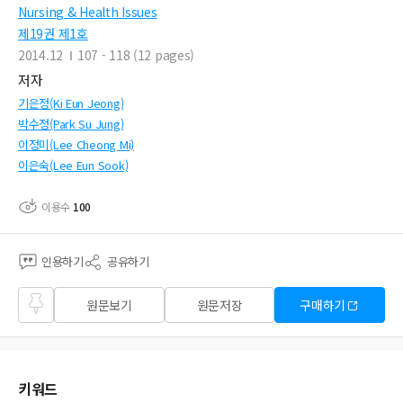
Nursing & Health Issues
제19권 제1호
2014.12
107 - 118 (12 pages)
저자
기은정(Ki Eun Jeong)
박수정(Park Su Jung)
이정미(Lee Cheong Mi)
이은숙(Lee Eun Sook)
이용수
100
인용하기
공유하기
즐겨
원문보기
원문저장
구매하기
찾기
키워드