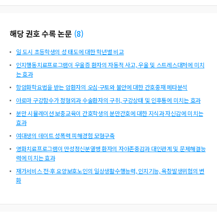
해당 권호 수록 논문
(
8
)
일 도시 초등학생의 성 태도에 대한 학년별 비교
인지행동치료프로그램이 우울증 환자의 자동적 사고, 우울 및 스트레스대처에 미치
는 효과
항암화학요법을 받는 암환자의 오심·구토와 불안에 대한 간호중재 메타분석
아로마 구강함수가 정형외과 수술환자의 구취, 구강상태 및 인후통에 미치는 효과
분만 시뮬레이션 보충교육이 간호학생의 분만간호에 대한 지식과 자신감에 미치는
효과
여대생의 데이트 성폭력 피해경험 모형구축
영화치료프로그램이 만성정신분열병 환자의 자아존중감과 대인관계 및 문제해결능
력에 미치는 효과
재가서비스 전·후 요양보호노인의 일상생활수행능력, 인지기능, 욕창발생위험의 변
화