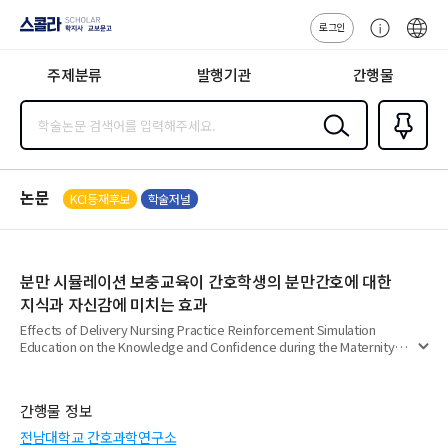
로그인
스콜라
고
ENG
SCHOLAR 학
객
지사·교보문고
주제분류
발행기관
간행물
센
터
검색
즐겨찾
기
0
논문
KCI등재후보
학술저널
분만 시뮬레이션 보충교육이 간호학생의 분만간호에 대한
지식과 자신감에 미치는 효과
Effects of Delivery Nursing Practice Reinforcement Simulation
Education on the Knowledge and Confidence during the Maternity
펼
Wards Practice of Nursing Students
치
기
간행물 정보
전남대학교 간호과학연구소