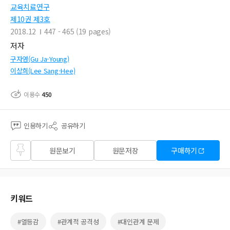
교육치료연구
제10권 제3호
2018.12
447 - 465 (19 pages)
저자
구자영(Gu Ja-Young)
이상희(Lee Sang-Hee)
이용수
450
인용하기
공유하기
즐겨
원문보기
원문저장
구매하기
찾기
키워드
#열등감
#관계적 공격성
#대인관계 문제