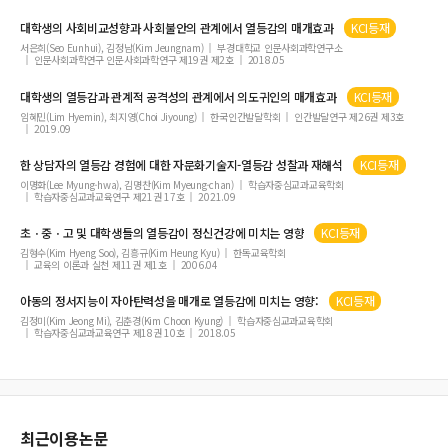
대학생의 사회비교성향과 사회불안의 관계에서
열등감
의 매개효과
KCI등재
서은희(Seo Eunhui), 김정남(Kim Jeungnam)
부경대학교 인문사회과학연구소
인문사회과학연구 인문사회과학연구 제19권 제2호
2018.05
대학생의
열등감
과 관계적 공격성의 관계에서 의도귀인의 매개효과
KCI등재
임혜민(Lim Hyemin), 최지영(Choi Jiyoung)
한국인간발달학회
인간발달연구 제26권 제3호
2019.09
한 상담자의
열등감
경험에 대한 자문화기술지-
열등감
성찰과 재해석
KCI등재
이명화(Lee Myung-hwa), 김명찬(Kim Myeung-chan)
학습자중심교과교육학회
학습자중심교과교육연구 제21권 17호
2021.09
초ㆍ중ㆍ고 및 대학생들의
열등감
이 정신건강에 미치는 영향
KCI등재
김형수(Kim Hyeng Soo), 김흥규(Kim Heung Kyu)
한독교육학회
교육의 이론과 실천 제11권 제1호
2006.04
아동의 정서지능이 자아탄력성을 매개로
열등감
에 미치는 영향:
KCI등재
김정미(Kim Jeong Mi), 김춘경(Kim Choon Kyung)
학습자중심교과교육학회
학습자중심교과교육연구 제18권 10호
2018.05
최근이용논문