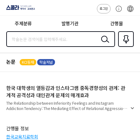
로그인
스콜라
고
ENG
SCHOLAR 학
객
지사·교보문고
주제분류
발행기관
간행물
센
터
검색
즐겨찾
기
0
논문
KCI등재
학술저널
한국 대학생의 열등감과 인스타그램 중독경향성의 관계: 관
계적 공격성과 대인관계 문제의 매개효과
The Relationship between Inferiority Feelings and Instagram
Addiction Tendency: The Mediating Effect of Relational Aggression
펼
and Interpersonal Problems
치
기
간행물 정보
한국교육치료학회