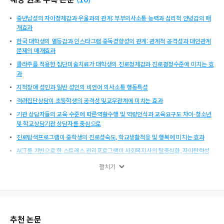
중년남성의 자아정체감과 우울과의 관계: 부부의사소통 능력과 심리적 안녕감의 매
개효과
한국 대학생의 열등감과 인스타그램 중독경향성의 관계: 관계적 공격성과 대인관계
문제의 매개효과
콜라주를 적용한 집단미술치료가 대학생의 진로정체감과 진로결정수준에 미치는 효
과
지적장애 성인과 일반 성인의 비언어 의사소통 행동특성
격려집단상담이 초등학생의 공격성 및교우관계에 미치는 효과
기관 상담자들의 교육 수준에 따른역할수행 및 역량인식과 교육요구도 차이-청소년
및 학교상담기관 상담자를 중심으로
진로탐색프로그램이 중학생의 진로성숙도, 학교생활적응 및 행복에 미치는 효과
ACT를 기반으로 한 스트레스 관리프로그램이 사회복지사의 탈중심화, 자아탄력성
및 직무스트레스 대처에 미치는 효과
펼치기
학교폭력 방관자 하위유형 탐색: 공감, 자기효능감, 불안, 동조성, 초기부적응도식을
중심으로
중학생의 관계적 공격성이 사이버불링 경향성에 미치는 영향: 공감 능력의 매개 효과
추천 논문