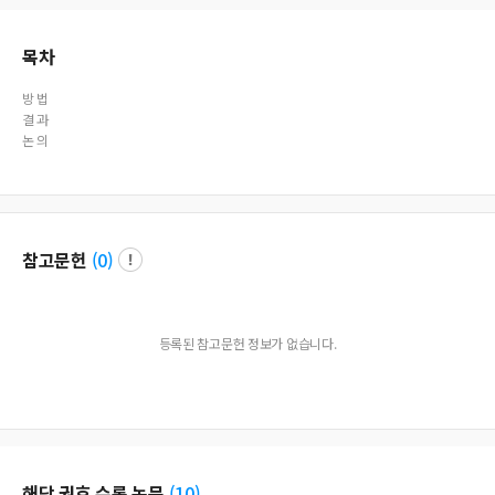
목차
방 법
결 과
논 의
참고문헌
(
0
)
등록된 참고문헌 정보가 없습니다.
해당 권호 수록 논문
(
10
)