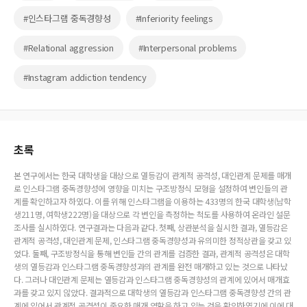
#인스타그램 중독경향성
#Inferiority feelings
#Relational aggression
#Interpersonal problems
#Instagram addiction tendency
초록
본 연구에서는 한국 대학생을 대상으로 열등감이 관계적 공격성, 대인관계 문제를 매개
로 인스타그램 중독경향성에 영향을 미치는 구조방정식 모형을 설정하여 변인들의 관
계를 확인하고자 하였다. 이를 위해 인스타그램을 이용하는 433명의 한국 대학생(남학
생211명, 여학생222명)을 대상으로 각 변인을 측정하는 척도를 사용하여 온라인 설문
조사를 실시하였다. 연구결과는 다음과 같다. 첫째, 상관분석을 실시한 결과, 열등감은
관계적 공격성, 대인관계 문제, 인스타그램 중독경향성과 유의미한 정적상관을 갖고 있
었다. 둘째, 구조방정식을 통해 변인들 간의 관계를 검증한 결과, 관계적 공격성은 대학
생의 열등감과 인스타그램 중독경향성과의 관계를 완전 매개하고 있는 것으로 나타났
다. 그러나 대인관계 문제는 열등감과 인스타그램 중독경향성의 관계에 있어서 매개효
과를 갖고 있지 않았다. 결과적으로 대학생의 열등감과 인스타그램 중독경향성 간의 관
계에 있어서 관계적 공격성이 중요한 매개 역할을 하고 있는 것을 확인하였기에 이에 대