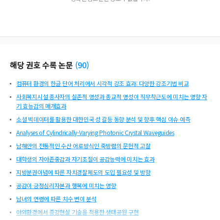
해당 권호 수록 논문
(
90
)
컴퓨터 환경의 한글 단어 처리에서 시각적 강조 효과: 다양한 강조기법 비교
사회복지시설 종사자의 실존적 영성과 종교적 영성이 직무착근도에 미치는 영향 자
기 효능감의 매개효과
소셜 빅데이터를 활용한 대한민국 성 갈등 동향 분석 및 향후 핵심 이슈 예측
Analyses of Cylindrically-Varying Photonic Crystal Waveguides
남해안의 전통적인 수산 어로방식인 죽방렴의 문헌적 고찰
대학생의 자아존중감과 자기조절이 공감능력에 미치는 효과
지방분권이념에 따른 자치경찰제도의 도입 필요성 및 방향
공감이 긍정심리자본과 행복에 미치는 영향
남녀의 연령에 따른 치수 변이 분석
야외환경에서 증강현실 기술을 적용한 생태공원 구현