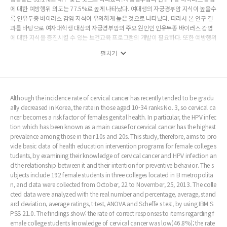
에 대한 예방행위 의도는 77.5%로 높게 나타났다. 여대생의 자궁경부암 지식이 높을수
록 인유두종 바이러스 감염 지식이 유의하게 높은 것으로 나타났다. 따라서 본 연구 결
과를 바탕으로 여자대학생 대상의 자궁경부암의 주요 원인인 인유두종 바이러스 감염
에 대한 지식을 증진시킬 수 있는 보건교육 프로그램의 개발이 필요하다. 또한 예방행위
중 의도가 낮았던 자궁경부암 검사에 대한 의도를 증진시킬 수 있는 방안이 필요하다고
펼치기
본다.
Although the incidence rate of cervical cancer has recently tended to be gradu
ally decreased in Korea, the rate in those aged 10-34 ranks No. 3, so cervical ca
ncer becomes a risk factor of females genital health. In particular, the HPV infec
tion which has been known as a main cause for cervical cancer has the highest
prevalence among those in their 10s and 20s. This study, therefore, aims to pro
vide basic data of health education intervention programs for female college s
tudents, by examining their knowledge of cervical cancer and HPV infection an
d the relationship between it and their intention for preventive behavior. The s
ubjects include 192 female students in three colleges located in B metropolita
n, and data were collected from October, 22 to November, 25, 2013. The colle
cted data were analyzed with the real number and percentage, average, stand
ard deviation, average ratings, t-test, ANOVA and Scheffe s test, by using IBM S
PSS 21.0. The findings show: the rate of correct responses to items regarding f
emale college students knowledge of cervical cancer was low(46.8%); the rate