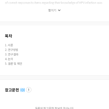
of correct responses to items regarding their knowledge of HPV infection was
very low (31.1%); and preventive behavior intention for cervical cancer and HP
펼치기
V infection was high (77.5%). Although there was a significant correlation betw
een their knowledge of cervical cancer and HPV infection, knowledge of both t
hem had no significant relationship with preventive behavior intention. On the
basis of the findings, the development of health education programs is require
d for enhancing knowledge of HPV infection, a main cause of cervical cancer. I
n addition, it will be necessary to consider medical check-ups for increasing th
목차
e screening rate of cervical cancer for which female college students had weak
preventive behavior intention.
1. 서론
2. 연구방법
3. 연구결과
4. 논의
5. 결론 및 제언
참고문헌
(
0
)
등록된 참고문헌 정보가 없습니다.