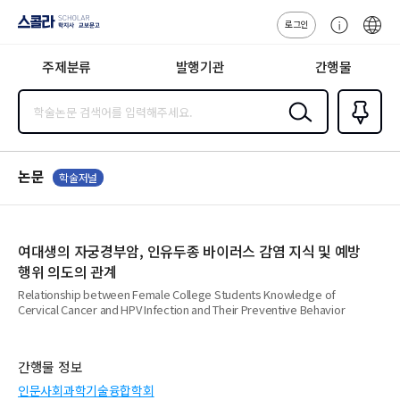
로그인
스콜라
고
ENG
SCHOLAR 학
객
지사·교보문고
주제분류
발행기관
간행물
센
터
검색
즐겨찾
기
0
논문
학술저널
여대생의 자궁경부암, 인유두종 바이러스 감염 지식 및 예방
행위 의도의 관계
Relationship between Female College Students Knowledge of
Cervical Cancer and HPV Infection and Their Preventive Behavior
간행물 정보
인문사회과학기술융합학회