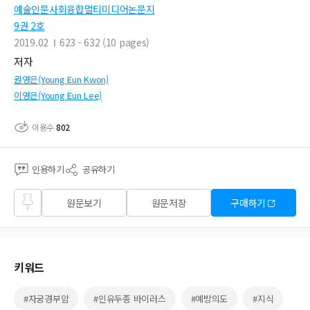
예술인문사회융합멀티미디어논문지
9권 2호
2019.02
623 - 632 (10 pages)
저자
권영은(Young Eun Kwon)
이영은(Young Eun Lee)
이용수
802
인용하기
공유하기
즐겨
원문보기
원문저장
구매하기
찾기
키워드
#자궁경부암
#인유두종 바이러스
#예방의도
#지식