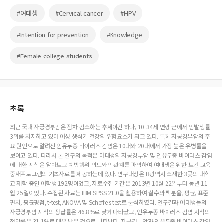
#여대생
#Cervical cancer
#HPV
#Intention for prevention
#Knowledge
#Female college students
초록
최근 국내 자궁경부암은 점차 감소하는 추세이긴 하나, 10-34세 연령 군에서 암발생률
3위를 차지하고 있어 여성 생식기 건강의 위험요소가 되고 있다. 특히 자궁경부암의 주
요 원인으로 알려진 인유두종 바이러스 감염은 10대와 20대에서 가장 높은 유병률을
보이고 있다. 따라서 본 연구의 목적은 여대생의 자궁경부암 및 인유두종 바이러스 감염
에 대한 지식을 알아보고 예방행위 의도와의 관계를 파악하여 여대생을 위한 보건 교육
중재프로그램의 기초자료를 제공하는데 있다. 연구대상은 B광역시 소재한 3곳의 대학
교 재학 중인 여학생 192명이었고, 자료수집 기간은 2013년 10월 22일부터 동년 11
월 25일이었다. 수집된 자료는 IBM SPSS 21.0을 활용하여 실수와 백분율, 평균, 표준
편차, 평균평점, t-test, ANOVA 및 Scheffe s test로 분석하였다. 연구결과 여대생들의
자궁경부암 지식의 정답률은 46.8%로 낮게 나타났고, 인유두종 바이러스 감염 지식의
정답률은 31.1%로 매우 낮은 것으로 나타났다. 자궁경부암과 인유두종 바이러스 감염