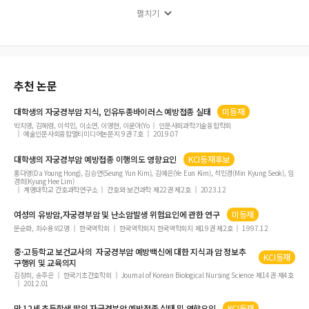
건강사정실습 교육에서 성찰일지 작성이 간호대학생의 메타인지 학습몰입 및 셀프
펼치기
리더십에 미치는 효과
손 씻기 행동이 스포츠 경기 중 반칙 억제에 미치는 효과 : 체화인지이론을 기반으로
위기 청소년의 또래관계 증진프로그램 효과
교과 통합적 접근을 통한 중국 미디어 리터러시 교육의 활성화 방안 연구
추천 논문
조직 구성원의 혁신성과와 협업패턴에 대한 인지적 편향 분석: 미국 특허 발명자 정
보 중심으로
대학생의
자궁경부암
지식, 인유두종바이러스 예방접종 실태
미등재
박지영, 김혜령, 이석민, 이소연, 이영현, 이윤아(Yo
인문사회과학기술융합학회
융복합적 의미를 담은 유머광고 스토리보드에 대한 담화 해석 초점 연구
예술인문사회융합멀티미디어논문지 9권 7호
2019.07
The Usage of Metacognitive Skills in Classroom Settings for both Learners an
d Educators
대학생의
자궁경부암
예방접종 이행의도 영향요인
KCI등재후보
홍다영(Da Young Hong), 김승연(Seung Yun Kim), 김예은(Ye Eun Kim), 석민경(Min Kyung Seok), 임
파노라마 이미지 기반 3차원 공간 구성 시스템 설계
경희(Kyung Hee Lim)
계명대학교 간호과학연구소
간호와 보건과학 제22권 제2호
2023.12
문화관광축제 평가방법에 관한 현상학적 연구 축제감독을 중심으로
여성의 유방암,
자궁경부암
및 난소암발생 위험요인에 관한 연구
미등재
마인드셋(mindset), 학업성취도 및 리더십 간의 관계에 대한 연구
문순화, 최수용외2명
한국역학회
한국역학회지 한국역학회지 제19권 제2호
1997.12
익스트림 스포츠 참여자의 여가지지가 여가제약과 생활만족에 미치는 영향
중·고등학교 보건교사의
자궁경부암
예방백신에 대한 지식과 암 정보추
재난피해자의 일상생활경험 -경주지진을 중심으로-
KCI등재
구행위 및 교육의지
인과에 대한 개입(intervention) 이론의 문제와 최적합 모형
김창희, 송주은
한국기초간호학회
Journal of Korean Biological Nursing Science 제14권 제4호
2012.01
사회적 마이크로크레딧 이용에 관한 질적 연구
풍수적 공간입지에 대한 고려가 경영성과에 미치는 영향에 관한 연구
만 12세 초등학생 딸의
자궁경부암
예방접종 실태 및 영향요인
KCI등재