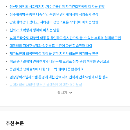
정신장애인의 사회적지지, 자아존중감이 자가간호역량에 미치는 영향
정수계획법을 통한 다중작업 수행 단일기계에서의 작업순서 결정
간호대학생의 성태도, 자녀관이 생명의료윤리의식에 미치는 영향
신뢰가 소확행과 행복에 미치는 영향
빛과 주파수로 다양한 어종을 유인하고 실시간으로 볼 수 있는 부표의 설계와 구현
대학생의 자아효능감과 성취목표 수준에 따른 학습전략 차이
재가노인의 회복탄력성 향상을 위한 지역사회노인 여가활동 연구
최근 중미관계의 변화추세와 대만문제 트럼프 정부 출범 이후를 중심으로
중년여성 생애설계에 대한 의미: 빅 데이터를 활용하여
임상경력개발시스템 운영에 대한 간호사의 인식과 간호역량에 대한 성과
빅데이터에 나타난 청소년 생애설계에 대한 의미분석
밀레니얼 세대의 남성 메이크업에 대한 인식 및 사용실태에 관한 연구
펼치기
남자 간호대학생의 자아존중감과 대학생활 적응이 진로정체감에 미치는 영향
빅데이터를 이용한 기업 마케팅과 고객만족에 관한 연구
영어 관사 사용의 오류 분석 및 효과적인 지도 방안
추천 논문
상사평가가가 직무만족에 미치는 영향에 있어 평가수준의 조절적 영향