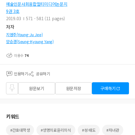
예술인문사회융합멀티미디어논문지
9권 3호
2019.03
571 - 581 (11 pages)
저자
지영주(Young-Ju Jee)
양승경(Seung-Kyoung Yang)
이용수
74
인용하기
공유하기
즐겨
원문보기
원문저장
구매하기
찾기
키워드
#간호대학생
#생명의료윤리의식
#성 태도
#자녀관