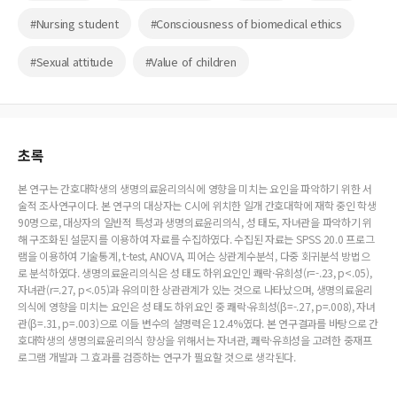
#Nursing student
#Consciousness of biomedical ethics
#Sexual attitude
#Value of children
초록
본 연구는 간호대학생의 생명의료윤리의식에 영향을 미치는 요인을 파악하기 위한 서
술적 조사연구이다. 본 연구의 대상자는 C시에 위치한 일개 간호대학에 재학 중인 학생
90명으로, 대상자의 일반적 특성과 생명의료윤리의식, 성 태도, 자녀관을 파악하기 위
해 구조화된 설문지를 이용하여 자료를 수집하였다. 수집된 자료는 SPSS 20.0 프로그
램을 이용하여 기술통계, t-test, ANOVA, 피어슨 상관계수분석, 다중 회귀분석 방법으
로 분석하였다. 생명의료윤리의식은 성 태도 하위요인인 쾌락·유희성(r=-.23, p<.05),
자녀관(r=.27, p<.05)과 유의미한 상관관계가 있는 것으로 나타났으며, 생명의료윤리
의식에 영향을 미치는 요인은 성 태도 하위요인 중 쾌락·유희성(β=-.27, p=.008), 자녀
관(β=.31, p=.003)으로 이들 변수의 설명력은 12.4%였다. 본 연구결과를 바탕으로 간
호대학생의 생명의료윤리의식 향상을 위해서는 자녀관, 쾌락·유희성을 고려한 중재프
로그램 개발과 그 효과를 검증하는 연구가 필요할 것으로 생각된다.