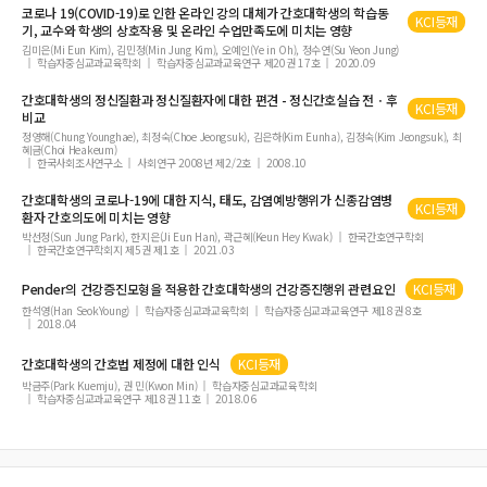
웹 페이지 수행기능분석과 점검 우선순위를 활용한 모델기반 웹 취약점 점검
코로나 19(COVID-19)로 인한 온라인 강의 대체가
간호대학생
의 학습동
KCI등재
기, 교수와
학생
의 상호작용 및 온라인 수업만족도에 미치는 영향
간호전문직관과 감정노동이 간호사의 행복지수에 미치는 영향
김미은(Mi Eun Kim), 김민정(Min Jung Kim), 오예인(Ye in Oh), 정수연(Su Yeon Jung)
학습자중심교과교육학회
학습자중심교과교육연구 제20권 17호
2020.09
1인 가구의 사회안전인식과 삶의 만족도 간의 관계에서 사회적 자본의 매개효과
텍스트 마이닝을 활용한 청년 생애설계 관련 의미연결망 분석
간호대학생
의 정신질환과 정신질환자에 대한 편견 - 정신간호실습 전ㆍ후
KCI등재
비교
조선업 근로자의 우울에 영향을 미치는 요인
정영해(Chung Younghae), 최정숙(Choe Jeongsuk), 김은하(Kim Eunha), 김정숙(Kim Jeongsuk), 최
혜금(Choi Heakeum)
대학 교양 수업의 경험적 글쓰기 교육연구
한국사회조사연구소
사회연구 2008년 제2/2호
2008.10
토큰 경제 중재가 장애인과 비장애인의 표적 행동 변화에 미치는 효과에 관한 양적
간호대학생
의 코로나-19에 대한 지식, 태도, 감염예방행위가 신종감염병
분석
KCI등재
환자 간호의도에 미치는 영향
학교 밖 청소년의 학업중단 경험에 관한 질적 연구 : 학업중단 이전, 당시, 이후 경험
박선정(Sun Jung Park), 한지은(Ji Eun Han), 곽근혜(Keun Hey Kwak)
한국간호연구학회
한국간호연구학회지 제5권 제1호
2021.03
을 중심으로
요양시설 거주노인의 구강위생상태 향상을 위한 간호인력 실무훈련 교육프로그램
Pender의 건강증진모형을 적용한
간호대학생
의 건강증진행위 관련요인
KCI등재
적용 및 효과평가
한석영(Han Seok­Young)
학습자중심교과교육학회
학습자중심교과교육연구 제18권 8호
2018.04
성인 학습자들의 학습 참여동기와 성과 관련 변인 간의 메타분석
학문목적 외국인 유학생의 ‘한국 속담’ 인지에 관한 연구
간호대학생
의 간호법 제정에 대한 인식
KCI등재
박금주(Park Kuemju), 권 민(Kwon Min)
학습자중심교과교육학회
자원봉사자의 참여 동기가 자원봉사 활동몰입에 미치는 영향
학습자중심교과교육연구 제18권 11호
2018.06
노인의 자아통합감 집단상담의 효과에 대한 메타분석
국내 및 외국 문헌에 나타난 저시력학생 연구 경향
아동 청소년 인권에 대한 연구동향 분석 국내학술지 중심으로