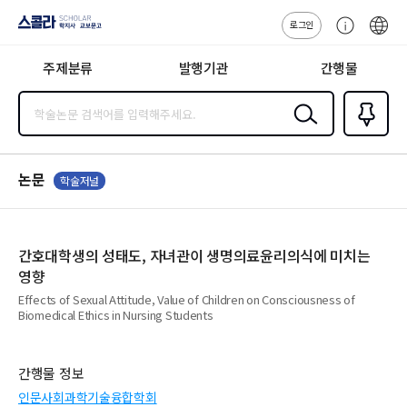
로그인
스콜라
고
ENG
SCHOLAR 학
객
지사·교보문고
주제분류
발행기관
간행물
센
터
검색
즐겨찾
기
0
논문
학술저널
간호대학생의 성태도, 자녀관이 생명의료윤리의식에 미치는
영향
Effects of Sexual Attitude, Value of Children on Consciousness of
Biomedical Ethics in Nursing Students
간행물 정보
인문사회과학기술융합학회