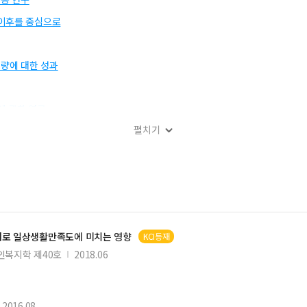
 이후를 중심으로
량에 대한 성과
에 관한 연구
펼치기
체감에 미치는 영향
 조절적 영향
반 웹 취약점 점검
개로 일상생활
만족도
에 미치는 영향
KCI등재
 영향
인복지학 제40호
2018.06
사회적 자본의 매개효과
분석
2016.08