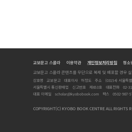
떡 제품의 기능적 경제적 가치 지각에 대한 조사
회계정보시스템 품질이 경영성과에 미치는 영향 : 사용자 
SNS 언어폭력성(비속어, 은어)에 관한 연구
한중 유아교육과정 과학영역 교육목표의 비교연구
SNS에서 청소년 언어문제의 원인(가정환경, 교육환경, 
IT서비스 유형에 따른 업체 선정요인의 우선순위 분석
교보문고 스콜라
이용약관
개인정보처리방침
청소
대학생의 치매태도에 미치는 영향요인
교보문고 스콜라 콘텐츠를 무단으로 복제 및 배포할 경우 
교과흥미 자기조절학습 학습몰입 자기효능감 간의 상호관
상호명
교보문고
대표이사
허정도
주소
(03154) 서울특
중소도시 지역의 담낭암 발생과 관련된 예측 인자
서울특별시 통신판매업
신고번호
제653호
대표전화
02-3
병원간호사의 건강증진행위에 영향을 주는 요인: 자아탄력
대표 이메일
scholar@kyobobook.com
팩스
0502-987-5
‘인문학적 상상력’에 관한 연구 현황을 통해 본 유아교육
COPYRIGHT(C) KYOBO BOOK CENTRE ALL RIGHTS R
자율전공학과 현황분석과 운영방안 연구
인터넷전문은행 이용 의도에 영향을 미치는 요인 인지된
어린이집 교사의 영어음악극 활용에 대한 인식 연구