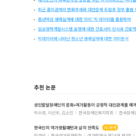
최근 중미관계의 변화추세와 대만문제 트럼프 정부 출범
중년여성 생애설계에 대한 의미: 빅 데이터를 활용하여
임상경력개발시스템 운영에 대한 간호사의 인식과 간호역
빅데이터에 나타난 청소년 생애설계에 대한 의미분석
밀레니얼 세대의 남성 메이크업에 대한 인식 및 사용실태
남자 간호대학생의 자아존중감과 대학생활 적응이 진로정
빅데이터를 이용한 기업 마케팅과 고객만족에 관한 연구
영어 관사 사용의 오류 분석 및 효과적인 지도 방안
추천 논문
상사평가가가 직무만족에 미치는 영향에 있어 평가수준의
웹 페이지 수행기능분석과 점검 우선순위를 활용한 모델기
성인발달장애인의 문화•
여가
활동이 긍정적 대인관계를 매
간호전문직관과 감정노동이 간호사의 행복지수에 미치는
박수경, 이선우, 김소민
한국장애인복지학회
한국장애
1인 가구의 사회안전인식과 삶의 만족도 간의 관계에서 
텍스트 마이닝을 활용한 청년 생애설계 관련 의미연결망 
한국인의
여가
생활패턴과 삶의
만족도
KCI등재
민경선
한국여가문화학회
여가학연구 제14권 제3호
조선업 근로자의 우울에 영향을 미치는 요인