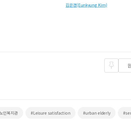
김은경(Eunkyung Kim)
즐겨찾
기
#노인복지관
#Leisure satisfaction
#urban elderly
#se