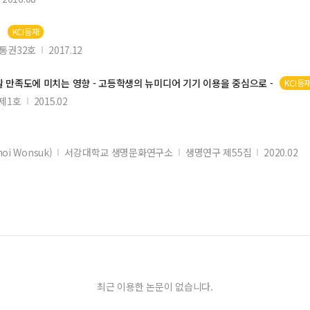
석
KCI등재
 미치는 효과에 관한 양적 분석
통권32호
2017.12
중단 이전, 당시, 이후 경험을 중심으로
활
만족도
에 미치는 영향 - 고등학생의 뉴미디어 기기 이용을 중심으로 -
KCI등
 실무훈련 교육프로그램 적용 및 효과평가
제1호
2015.02
메타분석
oi Wonsuk)
서강대학교 생명문화연구소
생명연구 제55집
2020.02
영향
으로
학부모 인식을 중심으로-
최근 이용한 논문이 없습니다.