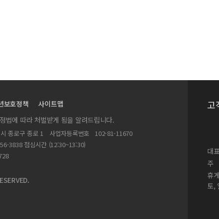
만족도의 매개효과를 중심으로 - 한국과 중국의 비교연구 -
사회문화환경)에 관한 연구
고
년보호정책
사이트맵
실정법에 따라 처벌받게 됨을 알려드립니다.
계분석: 중학교 영어교육을 중심으로
별시 종로구 종로 1
사업자등록번호
102-81-11670
156-3838 점심시간 (12:30~13:30)
대표
성, 주관적 안녕감을 중심으로
728
주
 분야의 시사점
휴
ESERVED.
토,
 효용과 위험을 중심으로