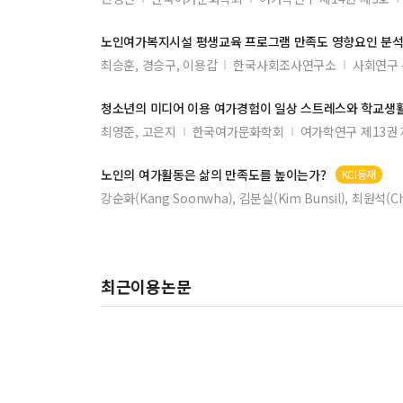
대학 교양 수업의 경험적 글쓰기 교육연구
노인
여가
복지시설 평생교육 프로그램
만족도
영향요인 분
토큰 경제 중재가 장애인과 비장애인의 표적 행동 변화에
최승훈, 경승구, 이용갑
한국사회조사연구소
사회연구 
학교 밖 청소년의 학업중단 경험에 관한 질적 연구 : 학업
청소년의 미디어 이용
여가
경험이 일상 스트레스와 학교생
요양시설 거주노인의 구강위생상태 향상을 위한 간호인력
최영준, 고은지
한국여가문화학회
여가학연구 제13권 
성인 학습자들의 학습 참여동기와 성과 관련 변인 간의 
학문목적 외국인 유학생의 ‘한국 속담’ 인지에 관한 연구
노인의
여가
활동은 삶의
만족도
를 높이는가?
KCI등재
강순화(Kang Soonwha), 김분실(Kim Bunsil), 최원석(Ch
자원봉사자의 참여 동기가 자원봉사 활동몰입에 미치는 
노인의 자아통합감 집단상담의 효과에 대한 메타분석
국내 및 외국 문헌에 나타난 저시력학생 연구 경향
최근이용논문
아동 청소년 인권에 대한 연구동향 분석 국내학술지 중심
Wee클래스 상담프로그램에 대한 인식 및 요구도 비교 -
간호사의 인문학적 소양, 감성지능 및 공감능력
공감의 구성요소와 심리적 기제
탈모 관련 천연물의 특허 동향 분석