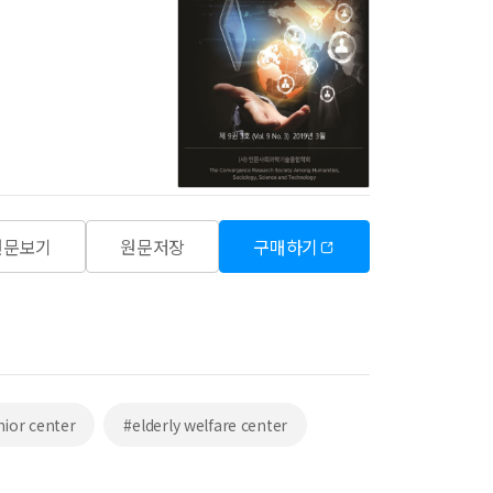
원문보기
원문저장
구매하기
nior center
#elderly welfare center