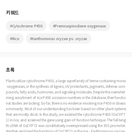
키워드
#Cytochrome P450
#Premnaspirodiene oxygenase
#Rice
#Xanthomonas oryzae pv. oryzae
초록
Plants utilize cytochrome P450, a large superfamily of heme-containing mono
-oxygenases, in the synthesis of lignins, UV protectants, pigments, defense com
pounds, fatty acids, hormones, and signaling molecules. Despite the overwhel
ming assortment of rice P450 accession numbers in the database, their functio
nal studies are lacking. So far, there is no evidence involving rice P450 in diseas
e immunity. Most of our understanding has been based on other plant systems
that are mostly dicot. In this study, we isolated the cytochrome P450 (OsCYP7
1) in rice, and screened the gene using gain-of-function technique. The full-leng
th cDNA of OsCYP71 was constitutively overexpressed using the 35S promoter.
We then explored the functions of OsCYP71 in the rice - Xanthomonas oryzae