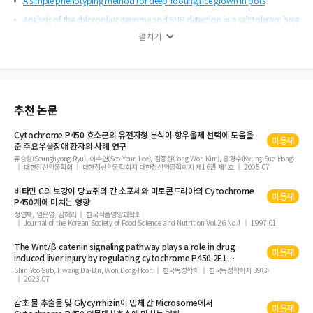
A simple phenotyping method for deep-rooting rice grown in pots
Analysis of the chloroplast genome and SNP detection in a salt tolerant bree
ding line in Korean ginseng
펼치기
국내 LMO 자연환경 모니터링을 위한 11개 LM 옥수수의 동시검출기법 개발
산-생장설에 대한 최근 연구 동향
자연생태계 모니터링을 통한 glyphosate와 glufosinate-ammonium에 저항성을
가지는 유전자변형 캐놀라의 발견
추천 논문
핵심 Microsatellite 마커를 이용한 한국 콩 품종에 대한 Fingerprinting 분석
Cytochrome
P450
효소군의 유전자형 분석이 항우울제 선택에 도움을
In vitro propagation of Phaleonopsis hybrid ‘Little gem’ by culturing apical
미등재
준 주요우울장애 환자의 사례 연구
part and axillary bud of flower stalk
류승형(Seunghyong Ryu), 이수연(Soo-Youn Lee), 김종원(Jong Won Kim), 홍경수(Kyung-Sue Hong)
대한정신약물학회
대한정신약물학회지 대한정신약물학회지 제16권 제4호
2005.07
들잔디로부터 β-1,3-glucanase 유전자의 클로닝 및 특성분석
비타민 C의 보강이 당뇨쥐의 간 소포체와 미토콘드리아의
Cytochrome
미등재
P450
계에 미치는 영향
정연재, 임은영, 김해리
한국식품영양과학회
Journal of the Korean Society of Food Science and Nutrition Vol.26 No.4
1997.01
The Wnt/β-catenin signaling pathway plays a role in drug-
미등재
induced liver injury by regulating
cytochrome
P450
2E1
expression
Shin Yoo-Sub, Hwang Da-Bin, Won Dong-Hoon
한국독성학회
한국독성학회지 39(3)
2023.07
감초 물 추출물 및 Glycyrrhizin이 인체 간 Microsome에서
미등재