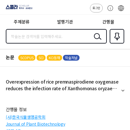
로그인
스콜라
고
ENG
SCHOLAR 학
객
지사·교보문고
주제분류
발행기관
간행물
센
터
검색
즐겨찾
기
0
논문
SCOPUS
SCI
KCI등재
학술저널
Overexpression of rice premnaspirodiene oxygenase
reduces the infection rate of Xanthomonas oryzae
pv. oryzae
펼
치
기
간행물 정보
(사)한국식물생명공학회
Journal of Plant Biotechnology