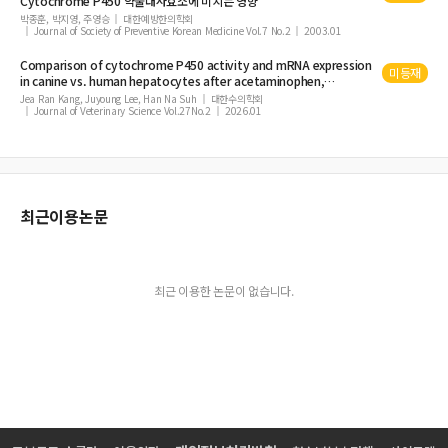
Cytochrome
P450
약물대사효소에 미치는 영향
박종훈, 박지영, 주영승
대한예방한의학회
Journal of Society of Preventive Korean Medicine Vol.7 No.2
2003.01
Comparison of
cytochrome
P450
activity and mRNA expression
미등재
in canine vs. human hepatocytes after acetaminophen,
diclofenac, or valproic acid exposure
Jea Ran Kang, Juyoung Lee, Han Na Suh
대한수의학회
Journal of Veterinary Science Vol.27No.2
2026.01
최근이용논문
최근 이용한 논문이 없습니다.