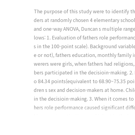
The purpose of this study were to identify th
ders at randomly chosen 4 elementary school
and one-way ANOVA, Duncan s multiple range t
lows: 1. Evaluation of fathers role performa
s in the 100-point scale). Background variable
e or not), fathers education, monthly famil
werers were girls, when fathers had religion
bers participated in the decisioin-making. 2
o 84.34 points(equivalent to 68.90~75.35 point
dren s sex and decision-makers at home. Chil
in the decisioin-making. 3. When it comes to 
hers role performance caused significant diff
hievement motivation was highest in the inves
he explanative power of these variables was