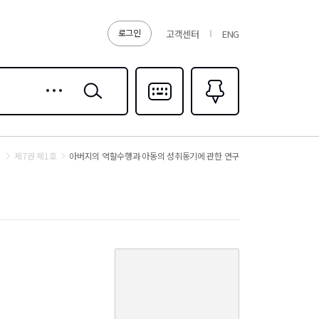
로그인
고객센터
ENG
상세
검색
검색
다국어입력
즐겨찾기
0
지
제7권 제1호
아버지의 역할수행과 아동의 성취동기에 관한 연구
커
버
이
미
지
없