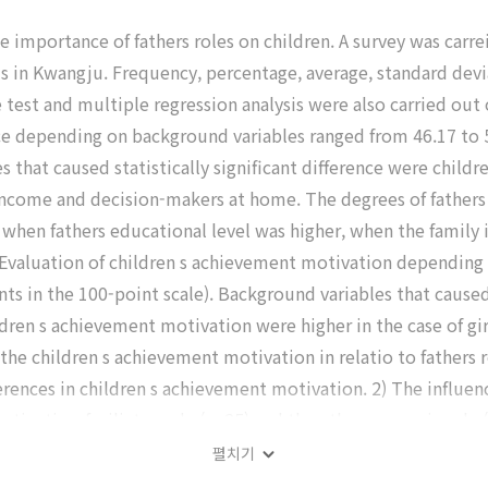
e importance of fathers roles on children. A survey was carre
s in Kwangju. Frequency, percentage, average, standard devi
est and multiple regression analysis were also carried out o
nce depending on background variables ranged from 46.17 to 
s that caused statistically significant difference were childr
y income and decision-makers at home. The degrees of father
s, when fathers educational level was higher, when the famil
. Evaluation of children s achievement motivation depending
s in the 100-point scale). Background variables that caused s
dren s achievement motivation were higher in the case of gi
the children s achievement motivation in relatio to fathers r
erences in children s achievement motivation. 2) The influenc
tigation-faciliator role ( =.25) and then the economic role ( 
 22%.
펼치기