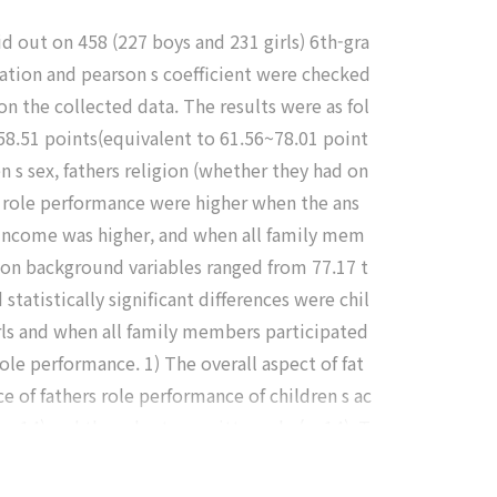
id out on 458 (227 boys and 231 girls) 6th-gra
ation and pearson s coefficient were checked
n the collected data. The results were as fol
58.51 points(equivalent to 61.56~78.01 point
en s sex, fathers religion (whether they had on
s role performance were higher when the ans
y income was higher, and when all family mem
 on background variables ranged from 77.17 t
tatistically significant differences were chil
rls and when all family members participated
ole performance. 1) The overall aspect of fat
e of fathers role performance of children s ac
=.14) and the valuetransmitter role ( =.14). T