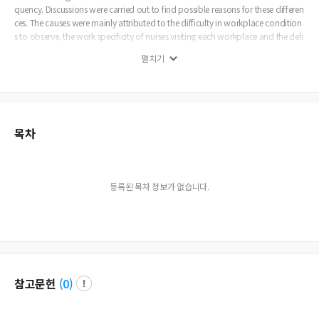
quency. Discussions were carried out to find possible reasons for these differen
ces. The causes were mainly attributed to the difficulty in workplace condition
s to observe, the work specificity of nurses visiting each workplace and the deli
cate situation between nurses and observers when reporters were travelling in t
펼치기
he nurse a car. Therefore, the results suggest that the observation method appli
ed to the nursing service research at small-scale enterprises should be more co
ncerned about the selection of appropriate workplace and operational definit
ion of nursing activity in order to more precisely measure nurses attitudes.
목차
등록된 목차 정보가 없습니다.
참고문헌
(
0
)