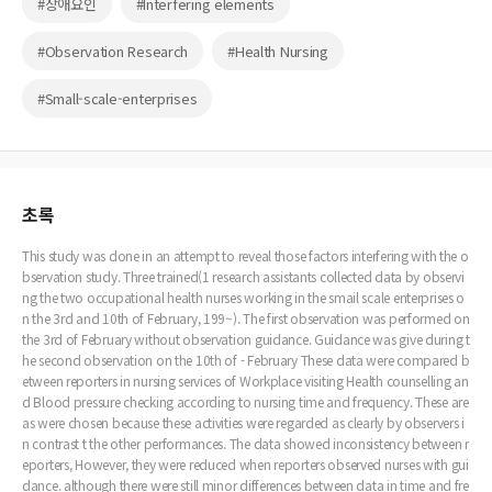
#장애요인
#Interfering elements
#Observation Research
#Health Nursing
#Small-scale-enterprises
초록
This study was done in an attempt to reveal those factors interfering with the o
bservation study. Three trained(1 research assistants collected data by observi
ng the two occupational health nurses working in the smail scale enterprises o
n the 3rd and 10th of February, 199~). The first observation was performed on
the 3rd of February without observation guidance. Guidance was give during t
he second observation on the 10th of - February These data were compared b
etween reporters in nursing services of Workplace visiting Health counselling an
d Blood pressure checking according to nursing time and frequency. These are
as were chosen because these activities were regarded as clearly by observers i
n contrast t the other performances. The data showed inconsistency between r
eporters, However, they were reduced when reporters observed nurses with gui
dance. although there were still minor differences between data in time and fre