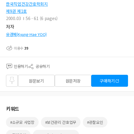
한국직업건강간호학회지
제9권 제1호
2000.03
56 - 61 (6 pages)
저자
유경혜(Kyung-Hae YOO)
이용수
39
인용하기
공유하기
즐겨
원문보기
원문저장
구매하기
찾기
키워드
#소규모 사업장
#보건관리 간호업무
#관찰요인