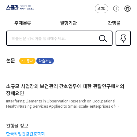
로그인
스콜라
고
ENG
SCHOLAR 학
객
지사·교보문고
주제분류
발행기관
간행물
센
터
검색
즐겨찾
기
0
논문
KCI등재
학술저널
소규모 사업장의 보건관리 간호업무에 대한 관찰연구에서의
장애요인
Interfering Elements in Observation Research on Occupational
Health Nursing Services Applied to Small-scale-enterprises of
Korea
간행물 정보
한국직업건강간호학회