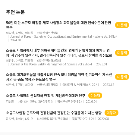
추천 논문
50인 미만
소규모
화장품 제조
사업장
의 화학물질에 대한 인식수준에 관한
미등재
연구
이길성, 김병직, 어원석
한국산업보건학회
Journal of Korean Society of Occupational and Environmental Hygiene Vol.34No.4
2024.01
소규모
사업장
에서 내부 이해관계자들 간의 연계가 산업재해에 미치는 영
미등재
향: 사업주의 안전의지, 관리감독자의 안전리더십, 근로자 참여를 중심으로
최진우, 이익모, 김홍관
대한안전경영과학회
Journal of the Korea Safety Management & Science Vol.25No.4
2023.01
소규모
대기오염물질 배출
사업장
연속 모니터링을 위한 전기화학식 가스센
미등재
서의 온·습도 영향과 농도보정 연구
이춘상, 김경찬, 최다영
한국냄새환경학회
실내환경 및 냄새 학회지 22(4)
2023.12
소규모
사업장
의 산업재해 현황 및 개선방안에대한 연구
미등재
김성률
사단법인 한국법이론실무학회
법이론실무연구 4(1)
2016.04
소규모사업장
근로자의 건강신념이 건강진단 수검률에 미치는 영향
미등재
문지현, 정혜선, 나민오
(사)한국직업건강간호협회
직업건강연구 4(2)
2022.08