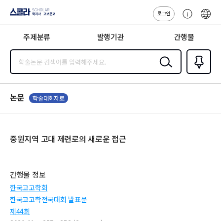
로그인
스콜라
고
ENG
SCHOLAR 학
객
지사·교보문고
주제분류
발행기관
간행물
센
터
검색
즐겨찾
기
0
논문
학술대회자료
중원지역 고대 제련로의 새로운 접근
간행물 정보
한국고고학회
한국고고학전국대회 발표문
제44회