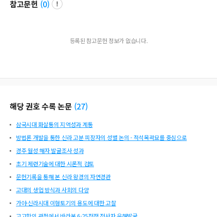
참고문헌
(
0
)
등록된 참고문헌 정보가 없습니다.
해당 권호 수록 논문
(
27
)
삼국시대 화살통의 지역성과 계통
방법론 개발을 통한 신라 고분 피장자의 성별 논의 - 적석목곽묘를 중심으로
경주 월성 해자 발굴조사 성과
초기 제련기술에 대한 시론적 검토
문헌기록을 통해 본 신라 왕경의 자연경관
고대의 생업 방식과 사회의 다양
가야·신라시대 이형토기의 용도에 대한 고찰
고고학의 관점에서 바라본 6·25전쟁 전사자 유해발굴