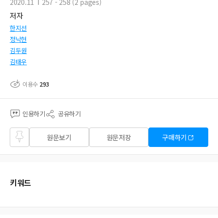
2020.11
257 - 258 (2 pages)
저자
한지선
정낙현
김두원
김태우
이용수
293
인용하기
공유하기
즐겨
원문보기
원문저장
구매하기
찾기
키워드