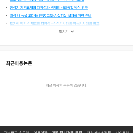
한성기 지역묘제의 다양성과 백제의 사회통합 방식 연구
월성 내 동물 고DNA 연구: 고DNA 실험실 설치를 위한 준비
토기에 담긴 식재료의 다양성 - 신석기시대와 청동기시대의 비교
청동기시대 묘제의 다양함에 대한 원인과 결과 —송국리유형과 검단리유형의 비교
펼치기
및 상호작용
중원지역 고대 제련로의 새로운 접근
한국 고대 주조기술 복원연구의 현황과 과제
망자의 壺, 영혼의 壺
최근이용논문
모두가 이루어 가는 GIS DB: DB 구축과정에서 고려되어야 할 요소들에 대해
기술(technology)을 통해 살펴본 한국고고학의 다양성
일본열도 세형동검문화의 다양성과 한반도
최근 이용한 논문이 없습니다.
고고학에서의 다양성 탐구: 이론적 배경과 한국에서의 논의
물질문화의 변이에 대한 인식의 변화와 고고학적 함의
구석기시대 돌감 이용 전략의 다양성 - 임진-한탄강 유역의 구석기유적을 중심으로
인골의 화학적 분석을 통한 한반도 선사시대 식생활의 다양성 - 청동기시대 출토 사
람 뼈의 동위원소 분석을 중심으
출현기의 한반도 청동기
개인정보처리방침
교보문고 스콜라
이용약관
청소년보호정책
사이트맵