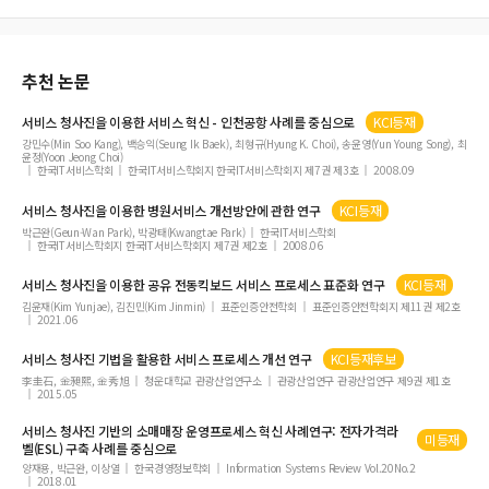
추천 논문
서비스
청사진
을 이용한
서비스
혁신 - 인천공항 사례를 중심으로
KCI등재
강민수(Min Soo Kang), 백승익(Seung Ik Baek), 최형규(Hyung K. Choi), 송윤영(Yun Young Song), 최
윤정(Yoon Jeong Choi)
한국IT서비스학회
한국IT서비스학회지 한국IT서비스학회지 제7권 제3호
2008.09
서비스
청사진
을 이용한 병원
서비스
개선방안에 관한 연구
KCI등재
박근완(Geun-Wan Park), 박광태(Kwangtae Park)
한국IT서비스학회
한국IT서비스학회지 한국IT서비스학회지 제7권 제2호
2008.06
서비스
청사진
을 이용한 공유 전동킥보드
서비스
프로세스 표준화 연구
KCI등재
김윤재(Kim Yunjae), 김진민(Kim Jinmin)
표준인증안전학회
표준인증안전학회지 제11권 제2호
2021.06
서비스
청사진
기법을 활용한
서비스
프로세스 개선 연구
KCI등재후보
李圭石, 金昶熙, 金秀旭
청운대학교 관광산업연구소
관광산업연구 관광산업연구 제9권 제1호
2015.05
서비스
청사진
기반의 소매매장 운영프로세스 혁신 사례연구: 전자가격라
미등재
벨(ESL) 구축 사례를 중심으로
양재용, 박근완, 이상열
한국경영정보학회
Information Systems Review Vol.20No.2
2018.01