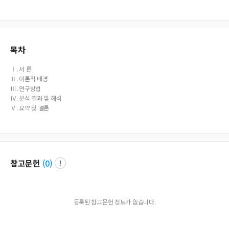
h care services, and leisure services during admission service to the KS 2028-1 S
tandard for the Service of Nursing Homes for the Elderly. Then, among the sma
rt city implementation technologies, the smart city Silver Town service process
standard model and service blueprint were presented by applying Big Data, IC
T, robots, IoT, voice recognition, GPS, and artificial intelligence technologies. Fi
목차
rst, this paper can be used as a basic data when Silvertown provides services,
as a basic data for Silvertown residents service choices, and secondly, it can be
Ⅰ. 서 론
used as educational data for Silvertown workers, and is expected to help stan
Ⅱ. 이론적 배경
dardize research areas of various public service processes in the future.
Ⅲ. 연구방법
Ⅳ. 분석 결과 및 해석
Ⅴ. 요약 및 결론
참고문헌
(
0
)
등록된 참고문헌 정보가 없습니다.