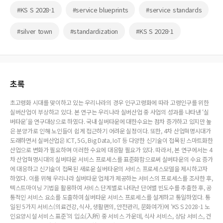
#KS S 2028-1
#service blueprints
#service standards
#silver town
#standardization
#KS S 2028-1
초록
초고령화 시대를 맞이하고 있는 우리나라의 경우 인구고령화에 따라 고령인구를 위한
실버산업이 부상하고 있다. 본 연구는 우리나라 실버산업 중 사업의 성과를 나타낸 ‘실
버타운’을 연구대상으로 하였다. 국내 실버타운에 대한수요는 점차 증가하고 있지만 높
은 분양가로 인해 노인들이 쉽게 접근하기 어려운 실정이다. 또한, 4차 산업혁명시대가
도래하면서 실버산업은 ICT, 5G, Big Data, IoT 등 다양한 신기술이 접목된 스마트화한
산업으로 변화가 필요하며 이러한 수요에 대응할 필요가 있다. 따라서, 본 연구에서는 4
차 산업혁명시대의 실버타운 서비스 프로세스를 표준화함으로써 실버타운의 수요 증가
에 대응하고 신기술이 접목된 새로운 실버타운의 서비스 프로세스모델을 제시하고자
하였다. 이를 위해 우리나라 실버타운 업체가 제공하는 서비스의 프로세스를 조사한 후,
텍스트마이닝 기법을 활용하여 서비스 단계별로 나타난 단어별 빈도수를 추출한 후, 공
통적인 서비스 요소를 도출하여 실버타운 서비스 프로세스를 설계하고 통일하였다. 통
일된 5가지 서비스(의료건강, 식사, 생활편의, 안전관리, 문화여가)에 ‘KS S 2028-1 노
인요양시설 서비스 표준’의 입소(入所) 중 서비스 가운데, 식사 서비스, 상담 서비스, 건