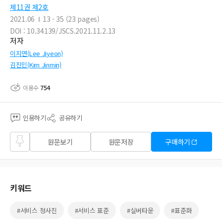
제11권 제2호
2021.06
13 - 35 (23 pages)
DOI : 10.34139/JSCS.2021.11.2.13
저자
이지연(Lee Jiyeon)
김진민(Kim Jinmin)
이용수
754
인용하기
공유하기
즐겨
원문보기
원문저장
구매하기
찾기
키워드
#서비스 청사진
#서비스 표준
#실버타운
#표준화