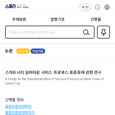
로그인
스콜라
고
ENG
SCHOLAR 학
객
지사·교보문고
주제분류
발행기관
간행물
센
터
검색
즐겨찾
기
0
논문
KCI등재
학술저널
스마트시티 실버타운 서비스 프로세스 표준화에 관한 연구
A Study on the Standardization of Service Process in Silver Town of
Smart City
간행물 정보
표준인증안전학회
표준인증안전학회지