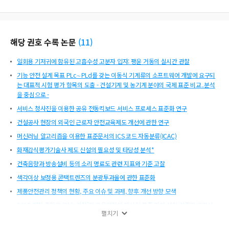
해당 권호 수록 논문
(
11
)
일회용 기저귀에 함유된 고흡수성 고분자 입자: 팽윤 거동의 실시간 관찰
기능 안전 설계 목표 PLc∼PLd를 갖는 이동식 기계류의 소프트웨어 개발에 요구되
는 대표적 시험 평가 항목의 도출 - 건설기계 및 농기계 분야의 국제 표준 비교․분석
을 중심으로 -
서비스 청사진을 이용한 공유 전동킥보드 서비스 프로세스 표준화 연구
건설공사 현장의 외국인 근로자 안전교육제도 개선에 관한 연구
머신러닝 알고리즘을 이용한 표준문서의 ICS 코드 자동분류(ICAC)
화재감식평가기술사 제도 신설의 필요성 및 타당성 분석*
건축음향과 방송설비 등의 소리 명료도 관련 지표와 기준 고찰
색각이상 보정용 콘택트렌즈의 분광투과율에 관한 표준화
제품안전관리 정책의 현황, 주요 이슈 및 과제, 향후 개선 방향 모색
2015 개정 중학교 ‘기술·가정’과 교육과정에 제시된 표준 관련 성취 기준과 교과서
펼치기
내 표준 체험 활동 과제와의 부합도 분석
스마트시티 실버타운 서비스 프로세스 표준화에 관한 연구