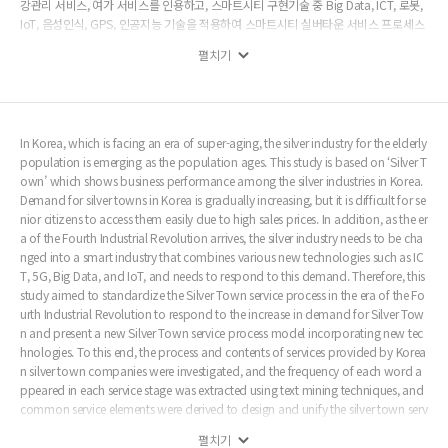
강관리 서비스, 여가 서비스를 인용하고, 스마트시티 구현기술 중 Big Data, ICT, 로봇,
IoT, 음성인식, GPS, 인공지능 기술을 적용하여 스마트시티 실버타운 서비스 프로세스
표준 모델과 서비스 청사진을 제시하였다. 본 논문은 첫 번째로, 실버타운이 서비스를
펼치기
제공을 위한 기본 자료로 활용할 수 있고, 실버타운 입소자의 서비스 선택의 기초 자료
로 활용될 수 있으며, 두 번째로, 실버타운 종사자에 대한 교육자료로 활용이 가능하다.
향후 다양한 공공 서비스 프로세스의 표준화 연구 분야에 도움이 될 것으로 기대된다.
In Korea, which is facing an era of super-aging, the silver industry for the elderly
population is emerging as the population ages. This study is based on ‘Silver T
own’ which shows business performance among the silver industries in Korea.
Demand for silver towns in Korea is gradually increasing, but it is difficult for se
nior citizens to access them easily due to high sales prices. In addition, as the er
a of the Fourth Industrial Revolution arrives, the silver industry needs to be cha
nged into a smart industry that combines various new technologies such as IC
T, 5G, Big Data, and IoT, and needs to respond to this demand. Therefore, this
study aimed to standardize the Silver Town service process in the era of the Fo
urth Industrial Revolution to respond to the increase in demand for Silver Tow
n and present a new Silver Town service process model incorporating new tec
hnologies. To this end, the process and contents of services provided by Korea
n silver town companies were investigated, and the frequency of each word a
ppeared in each service stage was extracted using text mining techniques, and
common service elements were derived to design and unify the silver town serv
ice process. Five unified services (medical health, meals, living convenience, saf
펼치기
ety management, cultural leisure) cited meal services, counseling services, healt