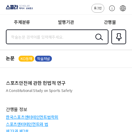
로그인
스콜라
고
ENG
SCHOLAR 학
객
지사·교보문고
주제분류
발행기관
간행물
센
터
검색
즐겨찾
기
0
논문
KCI등재
학술저널
스포츠안전에 관한 헌법적 연구
A Constitutional Study on Sports Safety
간행물 정보
한국스포츠엔터테인먼트법학회
스포츠엔터테인먼트와 법
제23권 제2호