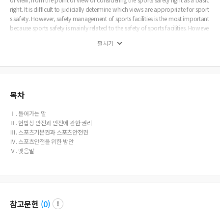
right. It is difficult to judicially determine which views are appropriate for sport
s safety. However, safety management of sports facilities is the most important
because sports safety is mainly related to the safety of sports facilities. Howeve
r, sports safety means not only the safety of sports facilities, but also sports saf
펼치기
ety itself. Sports have become a part of the people s lives through popularizati
on and living. Sports safety is a problem that applies to all safety that occurs i
n the course of sports activities. While it is important to guarantee the rights of
sports safety at the basic level of sports, it is necessary to legislate the contents
of sports safety in sports-related legislation. Sports safety is not only about the
safety of sportsmen, but also about the safety of the people. For this, it is neces
목차
sary to enact the Basic Sports Act, which includes sports safety.
Ⅰ. 들어가는 말
Ⅱ. 헌법상 안전과 안전에 관한 권리
Ⅲ. 스포츠기본권과 스포츠안전권
Ⅳ. 스포츠안전을 위한 방안
Ⅴ. 맺음말
참고문헌
(
0
)