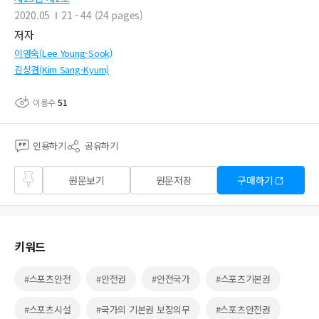
2020.05
21 - 44 (24 pages)
저자
이영숙(Lee Young-Sook)
김상겸(Kim Sang-Kyum)
이용수
51
인용하기
공유하기
즐겨
원문보기
원문저장
구매하기
찾기
키워드
#스포츠안전
#안전권
#안전국가
#스포츠기본권
#스포츠시설
#국가의 기본권 보장의무
#스포츠안전권