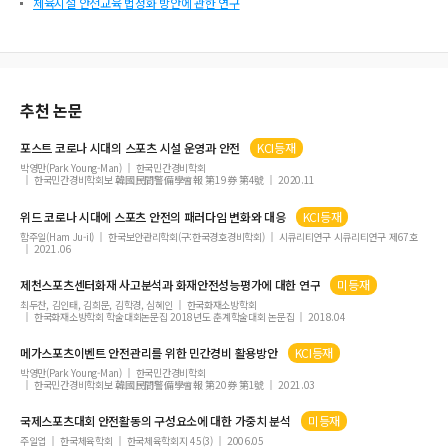
체육시설 안전교육 법정화 방안에 관한 연구
추천 논문
포스트 코로나 시대의
스포츠
시설 운영과
안전
KCI등재
박영만(Park Young-Man)
한국민간경비학회
한국민간경비학회보 韓國民間警備學會報 第19券 第4號
2020.11
위드 코로나 시대에
스포츠
안전
의 패러다임 변화와 대응
KCI등재
함주일(Ham Ju-il)
한국보안관리학회(구:한국경호경비학회)
시큐리티연구 시큐리티연구 제67호
2021.06
제천
스포츠
센터화재 사고분석과 화재
안전
성능평가에 대한 연구
미등재
최두찬, 김인태, 김희문, 김학경, 심혜인
한국화재소방학회
한국화재소방학회 학술대회논문집 2018년도 춘계학술대회 논문집
2018.04
메가
스포츠
이벤트
안전
관리를 위한 민간경비 활용방안
KCI등재
박영만(Park Young-Man)
한국민간경비학회
한국민간경비학회보 韓國民間警備學會報 第20券 第1號
2021.03
국제
스포츠
대회
안전
활동의 구성요소에 대한 가중치 분석
미등재
주일엽
한국체육학회
한국체육학회지 45(3)
2006.05