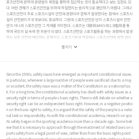
포츠안전에 관하여 관련법의 제정을 통하여 접근하는 것이 필요하다고 보는 입장도 있
다. 어떤 견해가 스포츠안전을 위하여 적절한지는 법리적으로 판단하기 어렵다. 그러나
스포츠안전이 주로 스포츠시설의 안전과 관련되어 문제가 발생한다는 점에서 스포츠시
설의 안전관리가 무엇보다도 중요하다. 그런데 스포츠안전은 단지 스포츠시설의 안전
만이 아니라 스포츠안전 그 자체를 의미한다. 스포츠는 대중화&#65381;생활화를 통
하여 국민의 삶 속에 한 부분이 되었다. 스포츠안전은 스포츠활동을 하는 과정에서 발생
하는 모든 안전에 해당하는 문제이다. 스포츠기본권 차원에서 스포츠안전에 관한 권리
를 보장하는 것이 중요하지만, 스포츠 관련 법제에서 스포츠안전에 관한 내용을 법제화
펼치기
하는 것이 필요하다. 스포츠안전은 스포츠인의 안전만이 아니라 국민의 안전에 관한 문
제라는 점에서 스포츠안전에 관한 법제를 구축해야 한다. 이를 위하여 스포츠안전을 포
함하는 스포츠기본법의 제정이 필요하다.
Since the 2000s, safety issues have emerged as important constitutional issues.
In particular, whenever a large number of people were sacrificed due to a maj
or accident, the safety issue was a matter of the Constitution as a national tas
k. For a long time, the constitutional academy has dealt with safety issues as a
security right in terms of people s basic rights. There is still debate on whether a
security right can be an independent basic right. However, in a negative positio
n on the basic right to safety, it is argued that the safety of the people is a natio
nal task or responsibility. As with the constitutional academia, research on spo
rts safety began in the sporting academia more than a decade ago. Some beli
eve that it is necessary to approach through the enactment of related laws on s
ports safety from a legal point of view, rather than from the basic rights point
of view, from the point of view of considering the sports safety right as a basic