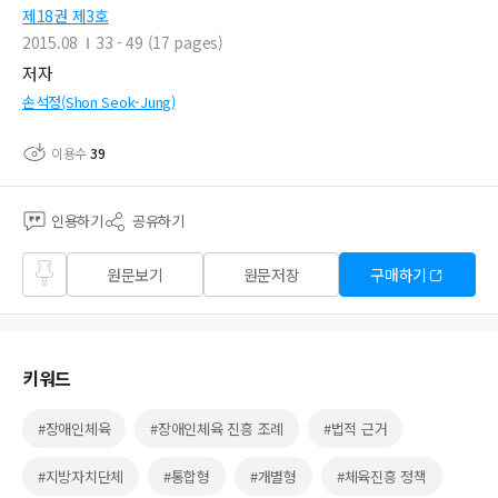
제18권 제3호
2015.08
33 - 49 (17 pages)
저자
손석정(Shon Seok-Jung)
이용수
39
인용하기
공유하기
즐겨
원문보기
원문저장
구매하기
찾기
키워드
#장애인체육
#장애인체육 진흥 조례
#법적 근거
#지방자치단체
#통합형
#개별형
#체육진흥 정책