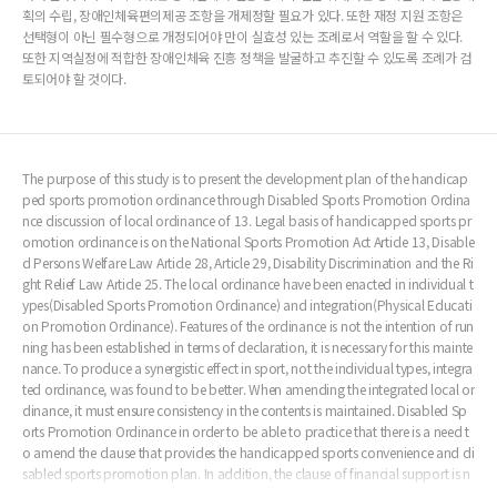
획의 수립, 장애인체육편의제공 조항을 개제정할 필요가 있다. 또한 재정 지원 조항은
선택형이 아닌 필수형으로 개정되어야 만이 실효성 있는 조례로서 역할을 할 수 있다.
또한 지역실정에 적합한 장애인체육 진흥 정책을 발굴하고 추진할 수 있도록 조례가 검
토되어야 할 것이다.
The purpose of this study is to present the development plan of the handicap
ped sports promotion ordinance through Disabled Sports Promotion Ordina
nce discussion of local ordinance of 13. Legal basis of handicapped sports pr
omotion ordinance is on the National Sports Promotion Act Article 13, Disable
d Persons Welfare Law Article 28, Article 29, Disability Discrimination and the Ri
ght Relief Law Article 25. The local ordinance have been enacted in individual t
ypes(Disabled Sports Promotion Ordinance) and integration(Physical Educati
on Promotion Ordinance). Features of the ordinance is not the intention of run
ning has been established in terms of declaration, it is necessary for this mainte
nance. To produce a synergistic effect in sport, not the individual types, integra
ted ordinance, was found to be better. When amending the integrated local or
dinance, it must ensure consistency in the contents is maintained. Disabled Sp
orts Promotion Ordinance in order to be able to practice that there is a need t
o amend the clause that provides the handicapped sports convenience and di
sabled sports promotion plan. In addition, the clause of financial support is n
ot selectable, should be amended to the required type. The local ordinance is