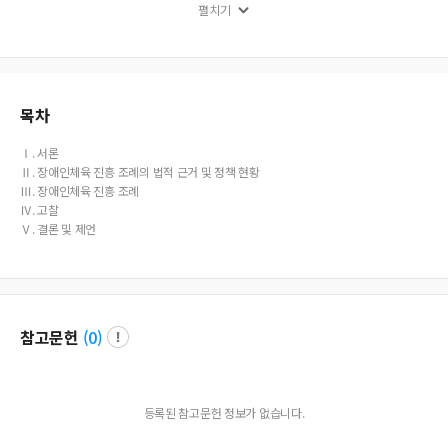
펼치기
considered to be able to promote the handicapped sports promotion policy
that is appropriate to local circumstances.
목차
Ⅰ. 서론
Ⅱ. 장애인체육 진흥 조례의 법적 근거 및 정책 현황
Ⅲ. 장애인체육 진흥 조례
Ⅳ. 고찰
Ⅴ. 결론 및 제언
참고문헌
(
0
)
등록된 참고문헌 정보가 없습니다.