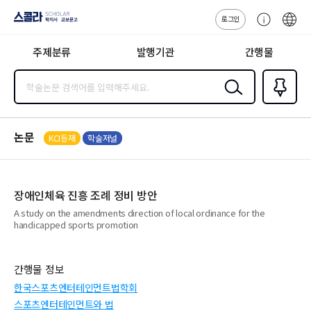
로그인
스콜라
고
ENG
SCHOLAR 학
객
지사·교보문고
주제분류
발행기관
간행물
센
터
검색
즐겨찾
기
0
논문
KCI등재
학술저널
장애인체육 진흥 조례 정비 방안
A study on the amendments direction of local ordinance for the
handicapped sports promotion
간행물 정보
한국스포츠엔터테인먼트법학회
스포츠엔터테인먼트와 법