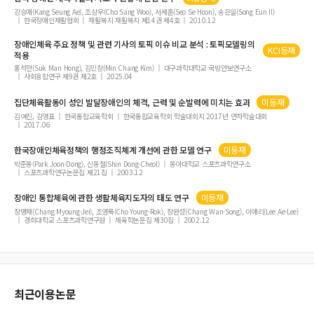
강승애(Kang Seung Ae), 조상우(Cho Sang Woo), 서세훈(Seo Se Hoon), 송은일(Song Eun Il)
한국장애인재활협회
재활복지 재활복지 제14권 제4호
2010.12
장애인체육
주요 정책 및 관련 기사의 토픽 이슈 비교 분석 : 토픽모델링의
KCI등재
적용
홍석만(Suk Man Hong), 김민창(Min Chang Kim)
대구과학대학교 국방안보연구소
사회융합연구 제9권 제2호
2025.04
집단
체육
활동이 성인 발달
장애인
의 체격, 근력 및 순발력에 미치는 효과
미등재
김여진, 김영표
한국통합교육학회
한국통합교육학회 학술대회지 2017년 연차학술대회
2017.06
한국
장애인체육
정책의 행정조직체계 개선에 관한 모델 연구
미등재
박준동(Park Joon-Dong), 신동철(Shin Dong-Cheol)
동아대학교 스포츠과학연구소
스포츠과학연구논문집 제21집
2003.12
장애인
통합
체육
에 관한 생활
체육
지도자의 태도 연구
미등재
장명재(Chang Myoung-Jei), 조영록(Cho Young-Rok), 장완성(Chang Wan-Song), 이애리(Lee Ae-Lee)
경희대학교 스포츠과학연구원
체육학논문집 제30집
2002.12
최근이용논문