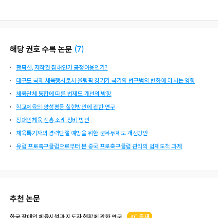
해당 권호 수록 논문
(
7
)
팬픽션, 저작권 침해인가 공정이용인가?
대규모 국제 체육행사로서 올림픽 경기가 국가의 법규범의 변화에 미치는 영향
체육단체 통합에 따른 법제도 개선의 방향
학교체육의 양성평등 실현방안에 관한 연구
장애인체육 진흥 조례 정비 방안
체육특기자의 경력단절 예방을 위한 군복무제도 개선방안
유럽 프로축구클럽으로부터 본 중국 프로축구클럽 관리의 법제도적 과제
추천 논문
한국
장애인
체육
시설과 지도자 현황에 관한 연구
KCI등재