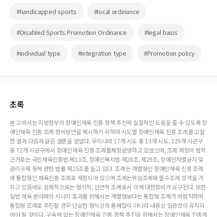
#handicapped sports
#local ordinance
#Disabled Sports Promotion Ordinance
#legal basis
#individual type
#integration type
#Promotion policy
초록
본 고에서는 지방정부의 장애인체육 진흥 정책 추진에 실질적인 도움을 줄 수 있도록 장
애인체육 진흥 조례 정비방안을 제시하기 위하여 시도별 장애인체육 진흥 조례를 고찰
한 결과 다음과 같은 결론을 얻었다. 우리나라 17개 시도 중 13개 시도, 229개 시군구
중 72개 시군구에서 장애인체육 진흥 조례를제정운영하고 있었으며, 조례 제정의 법적
근거로는 국민체육진흥법 제13조, 장애인복지법 제28조, 제29조, 장애인차별금지 및
권리구제 등에 관한 법률 제25조를 들고 있다. 조례는 개별형인 장애인체육 진흥 조례
와 통합형인 체육진흥 조례로 제정되어 있으며 조례는위임조례와 필수조례 성격을 가
지고 있음에도 실제적으로는 형식적, 선언적 조례로서 이에 대한정비가 요구된다. 또한
일반 체육 분야와의 시너지 효과를 위해서는 개별형보다는 통합형 조례가 바람직하며
통합형 조례로 추진할 경우 단순한 형식상의 통폐합이 아니라 내용상 일관성이 유지되
어야 할 것이다. 구속력 있는 장애인체육 진흥 정책 추진을 위해서는 장애인체육 진흥계