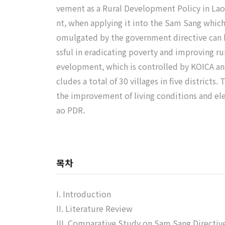
vement as a Rural Development Policy in La
nt, when applying it into the Sam Sang which
omulgated by the government directive can b
ssful in eradicating poverty and improving ru
evelopment, which is controlled by KOICA an
cludes a total of 30 villages in five distric
the improvement of living conditions and ele
ao PDR.
목차
I. Introduction
II. Literature Review
III. Comparative Study on Sam Sang Directi