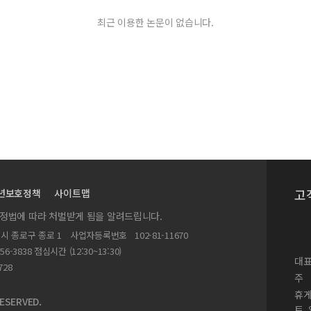
최근 이용한 논문이 없습니다.
고
년보호정책
사이트맵
실정법에 따라 처벌받게 됨을 알려드립니다.
별시 종로구 종로 1
사업자등록번호
102-81-11670
156-3838 점심시간 (12:30~13:30)
대표
728
주
휴
ESERVED.
토,