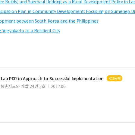
ee Builds) and Saemaul Undong as a Rural Development Policy in L
icipation Plan in Community Development: Focusing on Sumenep Dist
opment between South Korea and the Philippines
 Yogyakarta as a Resilient City
Lao PDR in Approach to Successful Implementation
KCI등재
농촌지도와 개발 24권 2호
2017.06