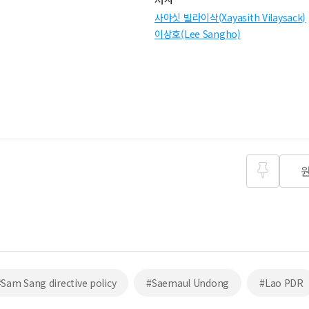
사야싯 빌라이삭(Xayasith Vilaysack)
이상호(Lee Sangho)
즐겨찾
기
#Sam Sang directive policy
#Saemaul Undong
#Lao PDR