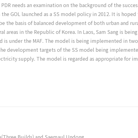
o PDR needs an examination on the background of the succe
 the GOL launched as a SS model policy in 2012. It is hoped 
e the basis of balanced development of both urban and rur
ral areas in the Republic of Korea. In Laos, Sam Sang is bei
d is under the MAF. The model is being implemented in two 
ts. The development targets of the SS model being implemented
ctricity supply. The model is regarded as appropriate for i
ve(Three Builds) and Saemaul Undong