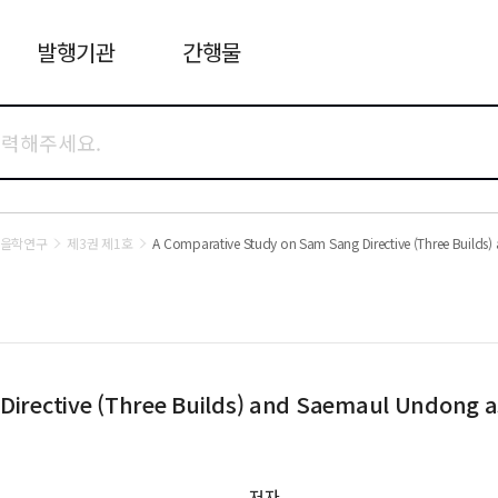
발행기관
간행물
을학연구
제3권 제1호
A Comparative Study on Sam Sang Directive (Three Builds
irective (Three Builds) and Saemaul Undong as
저자