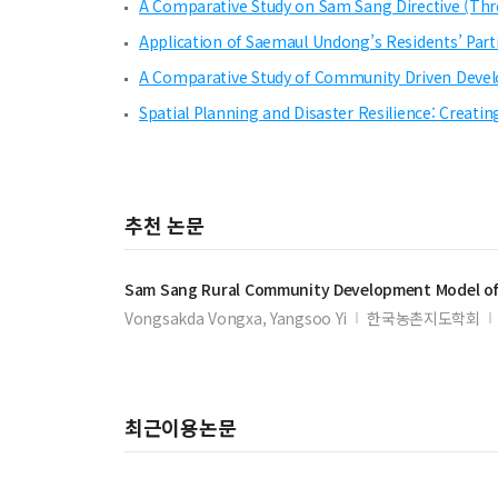
A Comparative Study on Sam Sang Directive (Thr
Application of Saemaul Undong’s Residents’ Part
A Comparative Study of Community Driven Devel
Spatial Planning and Disaster Resilience: Creating
추천 논문
Sam Sang Rural Community Development Model of 
Vongsakda Vongxa, Yangsoo Yi
한국농촌지도학회
최근이용논문