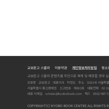
교보문고 스콜라
이용약관
개인정보처리방침
청소
교보문고 스콜라 콘텐츠를 무단으로 복제 및 배포할 경우 
상호명
교보문고
대표이사
허정도
주소
(03154) 서울특
서울특별시 통신판매업
신고번호
제653호
대표전화
02-3
대표 이메일
scholar@kyobobook.com
팩스
0502-987-5
COPYRIGHT(C) KYOBO BOOK CENTRE ALL RIGHTS R