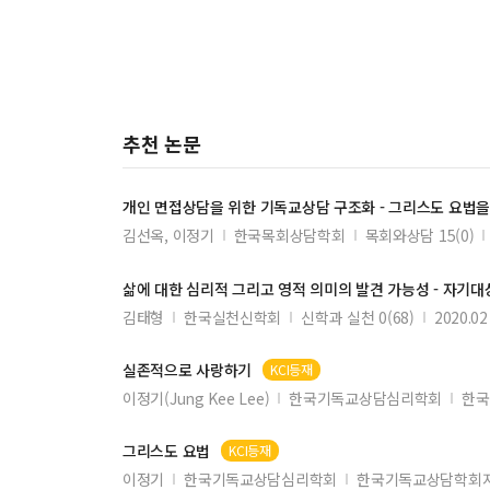
알코올 의존자들의 영성의 변화가 중독재활에 미치는 영
욥기를 통해 본 기독교 상담에서의 하버마스 의사소통 합
추천 논문
개인 면접상담을 위한 기독교상담 구조화 -
그리스도
요법
을
김선옥, 이정기
한국목회상담학회
목회와상담 15(0)
삶에 대한 심리적 그리고 영적 의미의 발견 가능성 - 자기대
김태형
한국실천신학회
신학과 실천 0(68)
2020.02
실존적으로 사랑하기
KCI등재
이정기(Jung Kee Lee)
한국기독교상담심리학회
한국
그리스도
요법
KCI등재
이정기
한국기독교상담심리학회
한국기독교상담학회지