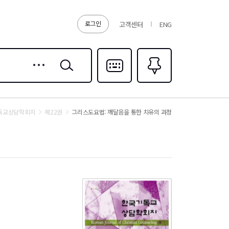
로그인
고객센터
ENG
상세
검색
검색
다국어입력
즐겨찾기
0
독교상담학회지
제22권
그리스도요법: 깨달음을 통한 치유의 과정