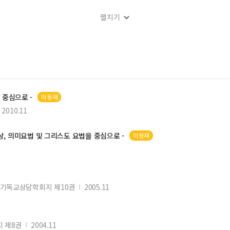
향
펼치기
리성에 대한 연구
 중심으로 -
미등재
2010.11
상, 의미
요법
및
그리스도
요법
을 중심으로 -
미등재
기독교상담학회지 제10권
2005.11
 제8권
2004.11