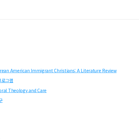
Korean American Immigrant Christians: A Literature Review
프로그램
toral Theology and Care
구