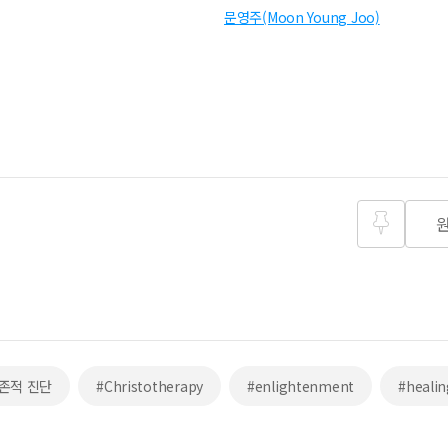
문영주(Moon Young Joo)
즐겨찾
기
존적 진단
#Christotherapy
#enlightenment
#healin