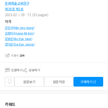
문화예술교육연구
제18권 제1호
2023.02
39 - 71 (33 pages)
저자
강민서(Min-Seo Kang)
김향미(Hyang-Mi Kim)
양보은(Bo-Eun Yang)
정다은(Da-Eun Jeong)
이용수
204
인용하기
공유하기
즐겨
원문보기
원문저장
구매하기
찾기
키워드