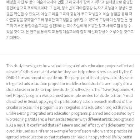
배경을 가진 두 명의 예술가교사와 인문 교과 교사가 함께 기획하고 팀티칭으로 운영한
통합예술교육 프로젝트이다. 그 결과, 청소년의 자아존중감 및 자기효능감이 향상되었
음을 확인할 수 있었다. 예술 교과를 교육의 중심에 두고 학생들이 예술 경험을 통해 자
아존중감을 강화함으로써 행복한 학교생활을 영위할 수 있도록 구성하여 실행한 본 연
구의 기록은 통합예술교육을 실천하려는 교수자들에게 유용한 참고 사례로 활용될 수
있을 것이다. 본 연구를 통해 학교 통합예술교육의 질적 개선과 향상이 이루어질 것으로
기대한다.
This study investigates how school-integrated arts education projects affect ad
olescents' self-esteem, and whether they can help relieve stress caused by the C
OVID-19 environment or academic. The purpose of this study was to devise an
integrated arts education project for middle school students and apply it to a
ctual classes in order to improve students’ self-esteem. The 'Travel(Happiness H
ere) Project' program was planned and implemented for students from Y mid
dle school in Seoul, applying the participatory action research method of the
circular process. The program is an integrated arts education project that was
unlike existing integrated arts education programs, planned and operated by t
wo teaching artists and a humanities teacher with different artistic background
s. As a result, it confirmed that self-esteem and self-efficacy of adolescents impr
oved. It is used as a reference example for professors who want to practice int
egrated arts education so that students can lead a happy school life by puttin