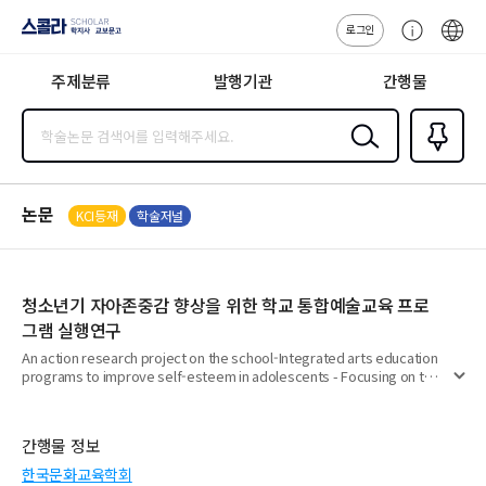
로그인
스콜라
고
ENG
SCHOLAR 학
객
지사·교보문고
주제분류
발행기관
간행물
센
터
검색
즐겨찾
기
0
논문
KCI등재
학술저널
청소년기 자아존중감 향상을 위한 학교 통합예술교육 프로
그램 실행연구
An action research project on the school-Integrated arts education
programs to improve self-esteem in adolescents - Focusing on the
펼
Travel (Happiness Here) project -
치
기
간행물 정보
한국문화교육학회