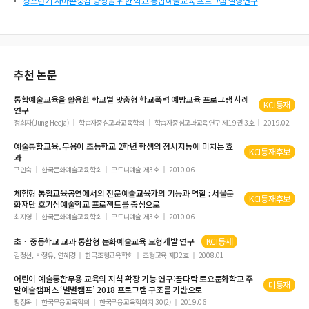
청소년기 자아존중감 향상을 위한 학교 통합예술교육 프로그램 실행연구
추천 논문
통합예술교육
을 활용한
학교
별 맞춤형
학교
폭력 예방
교육
프로그램 사례
KCI등재
연구
정희자(Jung Heeja)
학습자중심교과교육학회
학습자중심교과교육연구 제19권 3호
2019.02
예술통합교육
․무용이 초등
학교
2학년 학생의 정서지능에 미치는 효
KCI등재후보
과
구인숙
한국문화예술교육학회
모드니예술 제3호
2010.06
체험형
통합교육
공연에서의 전문
예술교육
가의 기능과 역할 : 서울문
KCI등재후보
화재단 호기심
예술학교
프로젝트를 중심으로
최지영
한국문화예술교육학회
모드니예술 제3호
2010.06
초 · 중등
학교
교과
통합
형 문화
예술교육
모형개발 연구
KCI등재
김정선, 박정유, 연혜경
한국조형교육학회
조형교육 제32호
2008.01
어린이
예술통합
무용
교육
의 지식 확장 기능 연구:꿈다락 토요문화
학교
주
미등재
말
예술
캠퍼스 ‘별별캠프’ 2018 프로그램 구조를 기반으로
황정옥
한국무용교육학회
한국무용교육학회지 30(2)
2019.06