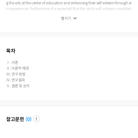
g the arts at the center of education and enhancing their self-esteem through ar
ts experiences. Furthermore, it is expected that this study will achieve a qualitati
ve improvement of school-integrated arts education.
펼치기
목차
Ⅰ. 서론
Ⅱ. 이론적 배경
Ⅲ. 연구 방법
Ⅳ. 연구결과
Ⅴ. 결론 및 논의
참고문헌
(
0
)