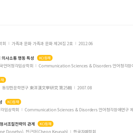
학회
가족과 문화 가족과 문화 제24집 2호
2012.06
니
의사소통 행동 특성
KCI등재
국언어청각임상학회
Communication Sciences & Disorders 언어청
등재
동양한문학연구 東洋漢文學硏究 第25輯
2007.08
성
KCI등재
청각임상학회
Communication Sciences & Disorders 언어청각장애연구
 정서조절전략의 관계
KCI등재
ng Dongho), 천근아(Cheon Keunah)
한국자폐학회