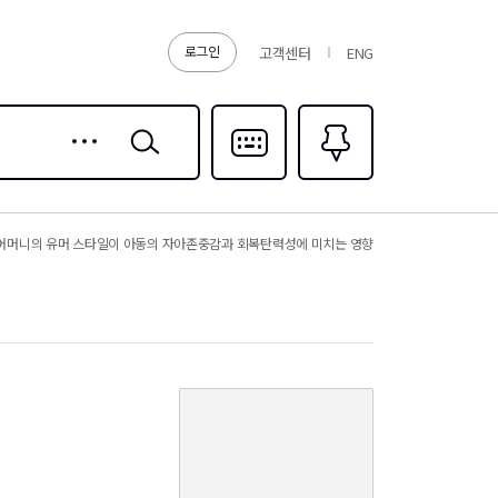
로그인
고객센터
ENG
상세
검색
검색
다국어입력
즐겨찾기
0
어머니의 유머 스타일이 아동의 자아존중감과 회복탄력성에 미치는 영향
커
버
이
미
지
없