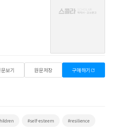
음
원문보기
원문저장
구매하기
hildren
#self-esteem
#resilience