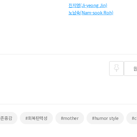
진지영(Ji-yeong Jin)
노남숙(Nam-sook Roh)
즐겨찾
기
아존중감
#회복탄력성
#mother
#humor style
#c