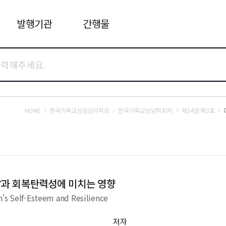
발행기관
간행물
HOME
한국기독교상담심리학회
한국기독교상담학회지
제34권 제3호
과 회복탄력성에 미치는 영향
n's Self-Esteem and Resilience
저자