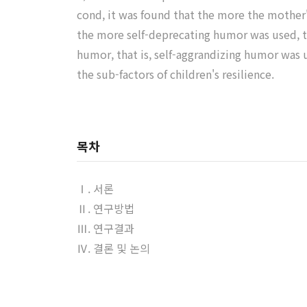
cond, it was found that the more the mother's
the more self-deprecating humor was used, th
humor, that is, self-aggrandizing humor was u
the sub-factors of children's resilience.
목차
Ⅰ. 서론
Ⅱ. 연구방법
Ⅲ. 연구결과
Ⅳ. 결론 및 논의