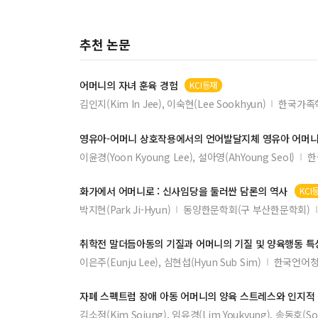
추천 논문
어머니
의 자녀 훈육 경험
KCI등재
김인지(Kim In Jee), 이숙현(Lee Sookhyun)
한국가족
영유아-
어머니
상호작용에서의 언어발달지체 영유아
어머
이윤경(Yoon Kyoung Lee), 설아영(AhYoung Seol)
한
화가에서
어머니
로 : 신사임당을 둘러싼 담론의 역사
KCI
박지현(Park Ji-Hyun)
동양한문학회(구 부산한문학회)
취학전 말더듬아동의 기질과
어머니
의 기질 및 양육행동 특
이은주(Eunju Lee), 심현섭(Hyun Sub Sim)
한국언어
자폐 스펙트럼 장애 아동
어머니
의 양육 스트레스와 인지적
김소정(Kim Sojung), 임유경(Lim Youkyung), 송동호(So