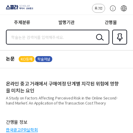
로그인
스콜라
고
ENG
SCHOLAR 학
객
지사·교보문고
주제분류
발행기관
간행물
센
터
검색
즐겨찾
기
0
논문
KCI등재
학술저널
온라인 중고 거래에서 구매여정 단계별 지각된 위험에 영향
을 미치는 요인
A Study on Factors Affecting Perceived Risk in the Online Second-
hand Market: An Application of the Transaction Cost Theory
간행물 정보
한국광고PR실학회