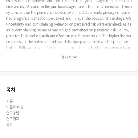
esult, search convenience and product uncertainty had a significant effect on p
erceived risk. Second, in the purchase stage, transaction convenience and priva
cy concerns on the perceived risk were examined. As a result, privacy concerns
had a significant effect on perceived risk. Third, in the post-purchase stage, A/S
uncertainty and complaining behavior on perceived risk were examined. As a r
esult, complaining behavior had a significant effect on perceived risk. Fourth,
perceived risk had a significant effect on purchase intention. The higher the per
ceived risk of the online second-hand shopping sites, the lower the purchase in
tention. Fifth, as a result of examining the mediating effect of perceived risk, pe
rceived risk mediated the effects of search convenience, product uncertainty, p
펼치기
rivacy concerns, and complaining behavior on purchase intention. This study
provides academic and practical implications and is expected to serve as a ref
erence for future second-hand trading market research.
목차
서론
이론적 배경
연구방법
연구결과
결론