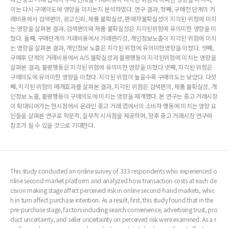
이는 다시 구매의도에 영향을 미치는지 분석하였다. 연구 결과, 첫째, 구매전 단계의 거
래비용에서 검색편의, 광고신뢰, 제품 불확실성, 판매자불확실성이 지각된 위험에 미치
는 영향을 살펴본 결과, 검색편의와 제품 불확실성은 지각된위험에 유의미한 영향을 미
쳤다. 둘째, 구매단계의 거래비용에서 거래편리성, 개인정보노출이 지각된 위험에 미치
는 영향을 살펴본 결과, 개인정보 노출은 지각된 위험에 유의미한영향을 미쳤다. 셋째,
구매후 단계의 거래비용에서 A/S 불확실성과 불평행동이 지각된위험에 미치는 영향을
살펴본 결과, 불평행동은 지각된 위험에 유의미한 영향을 미쳤다.넷째, 지각된 위험은
구매의도에 유의미한 영향을 미쳤다. 지각된 위험이 높을수록 구매의도는 낮았다. 다섯
째, 지각된 위험의 매개효과를 살펴본 결과, 지각된 위험은 검색편의, 제품 불확실성, 개
인정보 노출, 불평행동이 구매의도에 미치는 영향을 매개했다. 본 연구는 중고 거래시장
이 확대되어가는 현시점에서 온라인 중고 거래 앱에서의 소비자 행동에 미치는 영향 요
인들을 살펴본 연구로 학문적, 실무적 시사점을 제공하며, 향후 중고 거래시장 연구에
참조가 될 수 있을 것으로 기대한다.
This study conducted an online survey of 333 respondents who experienced o
nline second-market platform and analyzed how transaction costs at each de
cision making stage affect perceived risk in online second-hand markets, whic
h in turn affect purchase intention. As a result, first, this study found that in the
pre-purchase stage, factors including search convenience, advertising trust, pro
duct uncertainty, and seller uncertainty on perceived risk were examined. As a r