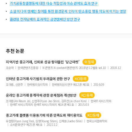
가치공동창출행동에 대한 이슈 적합성과 이슈 관여도 효과 연구
소셜 미디어 캠페인 참여를 통한 환경문제 인식이 탄소중립 행동 의도에 미치는 영향
궐련형 전자담배의 효과적인 금연캠페인 방안 연구
추천 논문
지역기반
중고거래
, 신뢰로 성공 쌓아올린 ‘당근마켓’
미등재
조순아
한국콘텐츠진흥원
N 콘텐츠 N content(엔콘텐츠) 2018년 12월호 vol.10
2018.12
인터넷
중고거래
사기범죄 두려움에 관한 연구
KCI등재
조아름, 신현주
한국범죄심리학회
한국범죄심리연구 제12권 제3호
2016.09
온라인
중고거래
중개자에 관한 문제점과 개선방안
KCI등재
조아름(Ah Reum Jo), 신현주(Hyun Joo Shin), 김주찬(Ju chan Kim)
한국IT서비스학회
한국IT서비스학회지 한국IT서비스학회지 제14권 제1호
2015.03
중고거래
플랫폼 이용동기에 따른 만족도와 재이용의도
KCI등재
유현정(Hyun Jung Yoo), 심영(Young Shim), 신재호(Jaeho Shin)
한국소비문화학회
소비문화연구 제25권 제4호
2022.12