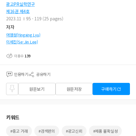
광고PR실학연구
제16권 제4호
2023.11
95 - 119 (25 pages)
저자
여영성(Yingxing Lyu)
이세진(Se-Jin Lee)
이용수
139
인용하기
공유하기
즐겨
원문보기
원문저장
구매하기
찾기
키워드
#중고 거래
#검색편의
#광고신뢰
#제품 불확실성