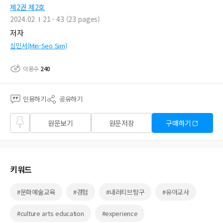
제2권 제2호
2024.02
21 - 43 (23 pages)
저자
심민서(Min-Seo Sim)
이용수
240
인용하기
공유하기
즐겨
원문보기
원문저장
구매하기
찾기
키워드
#문화예술교육
#경험
#내러티브탐구
#유아교사
#culture arts education
#experience