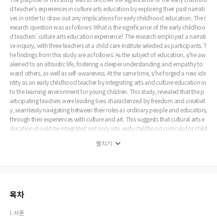
d teacher's experiences in culture arts education by exploring their past narrati
ves in order to draw out any implications for early childhood education. The r
esearch question was as follows: What is the significance of the early childhoo
d teachers' culture arts education experience? The research employed a narrati
ve inquiry, with three teachers at a child care institute selected as participants. T
he findings from this study are as follows: As the subject of education, s/he aw
akened to an altruistic life, fostering a deeper understanding and empathy to
ward others, as well as self-awareness. At the same time, s/he forged a new ide
ntity as an early childhood teacher by integrating arts and culture education in
to the learning environment for young children. This study, revealed that the p
articipating teachers were leading lives characterized by freedom and creativit
y, seamlessly navigating between their roles as ordinary people and educators,
through their experiences with culture and art. This suggests that cultural arts e
ducation should be integrated not only into early childhood curricula for child
ren but also into the professional development of teachers in this field. Finally,
펼치기
there is a need to discuss the importance and implementation process of cultu
re arts education in real early childhood educational settings within segregate
d community units.
목차
I. 서론