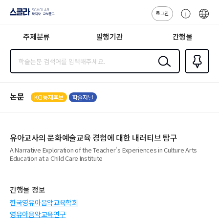
로그인
스콜라
고
ENG
SCHOLAR 학
객
지사·교보문고
주제분류
발행기관
간행물
센
터
검색
즐겨찾
기
0
논문
KCI등재후보
학술저널
유아교사의 문화예술교육 경험에 대한 내러티브 탐구
A Narrative Exploration of the Teacher's Experiences in Culture Arts
Education at a Child Care Institute
간행물 정보
한국영유아음악교육학회
영유아음악교육연구