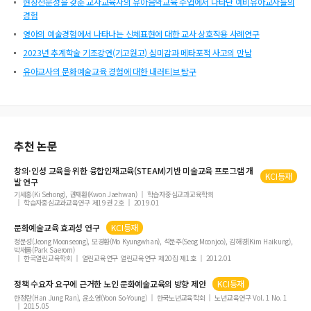
현장전문성을 갖춘 교사교육자의 유아음악교육 수업에서 나타난 예비유아교사들의
경험
영아의 예술경험에서 나타나는 신체표현에 대한 교사 상호작용 사례연구
2023년 추계학술 기조강연(기고원고) 심미감과 메타포적 사고의 만남
유아교사의 문화예술교육 경험에 대한 내러티브 탐구
추천 논문
창의·인성
교육
을 위한 융합인재
교육
(STEAM)기반 미술
교육
프로그램 개
KCI등재
발 연구
기세홍(Ki Sehong), 권재환(Kwon Jaehwan)
학습자중심교과교육학회
학습자중심교과교육연구 제19권 2호
2019.01
문화예술교육
효과성 연구
KCI등재
정문성(Jeong Moonseong), 모경환(Mo Kyungwhan), 석문주(Seog Moonjoo), 김해경(Kim Haikung),
박새롬(Park Saerom)
한국열린교육학회
열린교육연구 열린교육연구 제20집 제1호
2012.01
정책 수요자 요구에 근거한 노인
문화예술교육
의 방향 제안
KCI등재
한정란(Han Jung Ran), 윤소영(Yoon So-Young)
한국노년교육학회
노년교육연구 Vol. 1 No. 1
2015.05