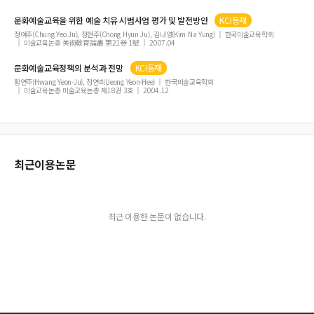
문화예술교육
을 위한
예술
치유 시범사업 평가 및 발전방안
KCI등재
정여주(Chung Yeo Ju), 정현주(Chong Hyun Ju), 김나영(Kim Na Yung)
한국미술교육학회
미술교육논총 美術敎育論叢 第21券 1號
2007.04
문화예술교육
정책의 분석과 전망
KCI등재
황연주(Hwang Yeon-Ju), 정연희(Jeong Yeon-Hee)
한국미술교육학회
미술교육논총 미술교육논총 제18권 3호
2004.12
최근이용논문
최근 이용한 논문이 없습니다.