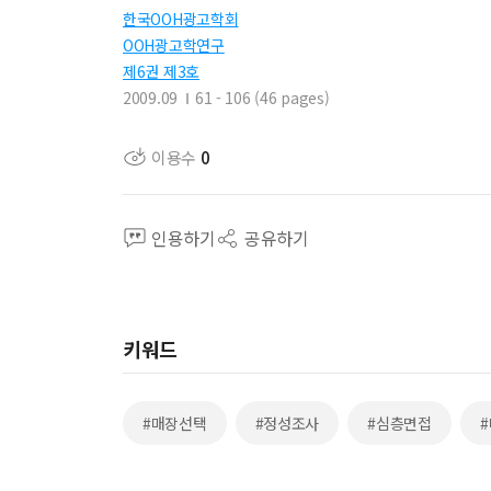
한국OOH광고학회
OOH광고학연구
제6권 제3호
2009.09
61 - 106 (46 pages)
이용수
0
인용하기
공유하기
키워드
#매장선택
#정성조사
#심층면접