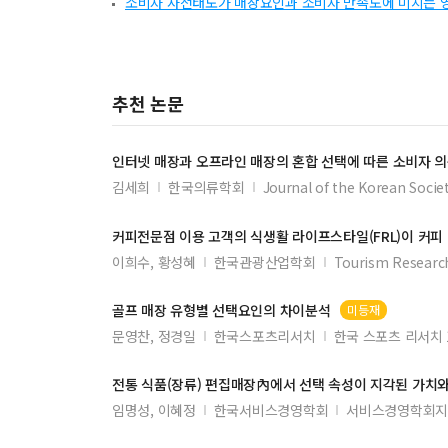
소비자 사전태도가 매장요인과 소비자 만족도에 미치는 
추천 논문
인터넷
매장
과 오프라인
매장
의 혼합
선택
에 따른 소비자 의
김세희
한국의류학회
Journal of the Korean Societ
커피전문점 이용 고객의 식생활 라이프스타일(FRL)이 커피
이희수, 황성혜
한국관광산업학회
Tourism Research
골프
매장
유형별
선택
요인의 차이분석
미등재
문영찬, 정경일
한국스포츠리서치
한국 스포츠 리서치 1
전통 식품(장류) 편집
매장
內에서
선택
속성이 지각된 가치와
임명성, 이혜정
한국서비스경영학회
서비스경영학회지 2