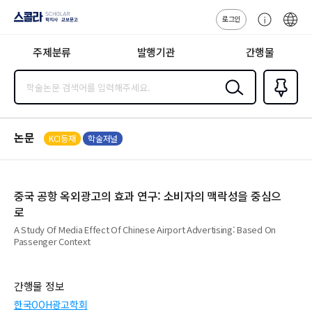
로그인
스콜라
고
ENG
SCHOLAR 학
객
지사·교보문고
주제분류
발행기관
간행물
센
터
검색
즐겨찾
기
0
논문
KCI등재
학술저널
중국 공항 옥외광고의 효과 연구: 소비자의 맥락성을 중심으
로
A Study Of Media Effect Of Chinese Airport Advertising: Based On
Passenger Context
간행물 정보
한국OOH광고학회