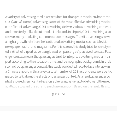
A variety of advertising media are required for changes in media environment.
OOH(Out-Of-Home) advertising is one of the most effective advertising media i
n the filed of advertising. OOH advertising delivers various advertising contents
and repeatedly talks about product or brand. In airport, OOH advertising also
delivers many marketing communication messages. Transit advertising shows
a higher growth rate than the traditional advertising media, such as television,
newspaper, radio, and magazine. For this reason, this study tried to identify m
edia effect of airport advertising based on passengers’ perceived context. Pass
enger context means that passengers tend to interpret advertising media in air
port according to their location, time, and demographic background. In orde
r to find out passenger context, this study conducted face-to-face interview in
a Chinese airport. In this survey, a total number of 203 respondents were partic
ipated to talk about the effects of passenger context. As a result, passenger co
ntext showed significant effects on advertising value, attitude toward the medi
a, attitude toward the ad, and purchase intention. Based on the result, this stu
dy suggests that a strategic development considering passenger context is req
펼치기
uired to improve advertising effects in airport.