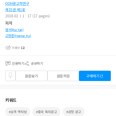
OOH광고학연구
제15권 제1호
2018.02
1 - 17 (17 pages)
저자
염서(Rui Yan)
고한준(Hanjun Ko)
이용수
12
인용하기
공유하기
즐겨
원문보기
원문저장
구매하기
찾기
키워드
#승객 맥락성
#중국 옥외광고
#공항 광고