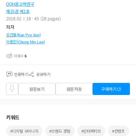
OOH광고학연구
제15권 제1호
2018.02
18 - 45 (28 pages)
저자
김건표(Kun Pyo kim)
이종민(Chong Min Lee)
이용수
6
인용하기
공유하기
즐겨
원문보기
원문저장
구매하기
찾기
키워드
#디지털 사이니지
#브랜드 경험
#인터렉티브
#컨텐츠