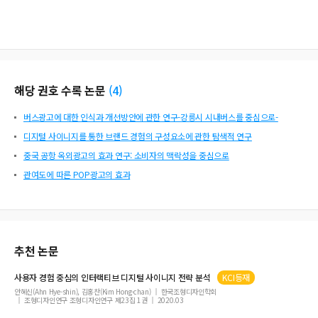
해당 권호 수록 논문
(
4
)
버스광고에 대한 인식과 개선방안에 관한 연구-강릉시 시내버스를 중심으로-
디지털 사이니지를 통한 브랜드 경험의 구성요소에 관한 탐색적 연구
중국 공항 옥외광고의 효과 연구: 소비자의 맥락성을 중심으로
관여도에 따른 POP광고의 효과
추천 논문
사용자 경험 중심의 인터랙티브
디지털
사이니지
전략 분석
KCI등재
안혜신(Ahn Hye-shin), 김홍찬(Kim Hong-chan)
한국조형디자인학회
조형디자인연구 조형디자인연구 제23집 1권
2020.03