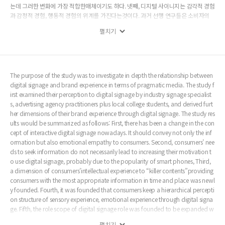
는데 그러한 변화에 가장 적합한매체이기도 하다. 넷째, 디지털 사이니지는 감각적 경험
과 감정적 경험, 행동적 경험의 위계를 가진다는것이다. 과거 선행 연구들은 소비자의
용이성이나 유용성에 의해 감정적 경험이 형성되는 것으로 보았으나, 본 연구에서는 감
펼치기
각적 또는 감정적 경험이 소비자의 행동적 요인을 이끌어낸다는 연구결과가 도출되었
다. 다섯째, 브랜드 캠페인 전략에서 디지털 사이니지의 역할의 확대이다. 현대의 브랜
드 캠페인 전략은 매우 짧은 생명주기를 가지고 있음을 참가자들은 진술하고 있다. 그렇
기 때문에 디지털 사이니지는단기간의 소비자 행동의 변화와 캠페인의 다양성을 쉽게
부여 할 수 있는 점에서 현재의 브랜드 전략에가장 적합한 매체라 할 수 있다는 것이다.
The purpose of the study was to investigate in depth the relationship between
digital signage and brand experience in terms of pragmatic media. The study f
irst examined their perception to digital signage by industry signage specialist
s, advertising agency practitioners plus local college students, and derived furt
her dimensions of their brand experience through digital signage. The study res
ults would be summarized as follows: First, there has been a change in the con
cept of interactive digital signage nowadays. It should convey not only the inf
ormation but also emotional empathy to consumers. Second, consumers’ nee
ds to seek information do not necessarily lead to increasing their motivation t
o use digital signage, probably due to the popularity of smart phones, Third,
a dimension of consumers’intellectual experience to “killer contents”providing
consumers with the most appropriate information in time and place was newl
y founded. Fourth, it was founded that consumers keep a hierarchical percepti
on structure of sensory experience, emotional experience through digital signa
ge. Fifth, the role scope of digital signage role was founded to be expanded w
ith the respect of brand campaigning strategy.
펼치기