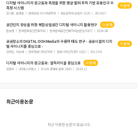
디지털
사이니지
의 광고효과 측정을 위한 평균 필터 추적 기반 유동인구 수
미등재
측정 시스템
김기용, 윤경로
한국방송∙미디어공학회
방송공학회 논문지 21(4)
2016.07
공간인지 향상을 위한 복합상업공간
디지털
사이니지
활용연구
미등재
문보경
한국문화공간건축학회
한국문화공간건축학회논문집 0(87)
2024.08
공공장소의 DIGITAL OOH Media의 수용자 태도 연구 - 공공시설의
디지
미등재
털
사이니지
를 중심으로 -
안희진, 박승배
한국정보디자인학회
정보디자인학연구 16(1)
2013.06
디지털
사이니지
의 광고효과 : 설득지식을 중심으로
미등재
전종우
(주)에스비에스
미디어 경제와 문화 18(4)
2020.11
최근이용논문
최근 이용한 논문이 없습니다.