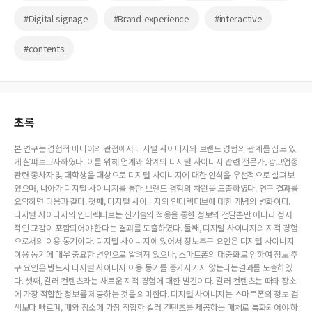
#Digital signage
#Brand experience
#interactive
#contents
초록
본 연구는 경험적 미디어의 관점에서 디지털 사이니지와 브랜드 경험의 관계를 심도 있
게 살펴보고자하였다. 이를 위해 업계와 학계의 디지털 사이니지 관련 전문가, 광고업종
관련 종사자 및 대학생을 대상으로 디지털 사이니지에 대한 인식을 우선적으로 살펴보
았으며, 나아가 디지털 사이니지를 통한 브랜드 경험의 차원을 도출하였다. 연구 결과를
요약하면 다음과 같다. 첫째, 디지털 사이니지의 인터렉티브에 대한 개념의 변화이다.
디지털 사이니지의 인터렉티브는 신기술의 적용을 통한 정보의 전달뿐만 아니라 정서
적인 교감이 포함되어야 한다는 결과를 도출하였다. 둘째, 디지털 사이니지의 지적 경험
으로서의 이용 동기이다. 디지털 사이니지에 있어서 정보추구 요인은 디지털 사이니지
이용 동기에 매우 중요한 변인으로 알려져 있으나, 스마트폰의 대중화로 인하여 정보 추
구 요인은 반드시 디지털 사이니지 이용 동기를 증가시키지 않는다는결과를 도출하였
다. 셋째, 킬러 컨텐츠라는 새로운 지적 경험에 대한 발견이다. 킬러 컨텐츠는 때와 장소
에 가장 적합한 정보를 제공하는 것을 의미한다. 디지털 사이니지는 스마트폰의 정보 검
색보다 빠르며, 때와 장소에 가장 적합한 킬러 컨텐츠를 제공하는 매체로 특화되어야 하