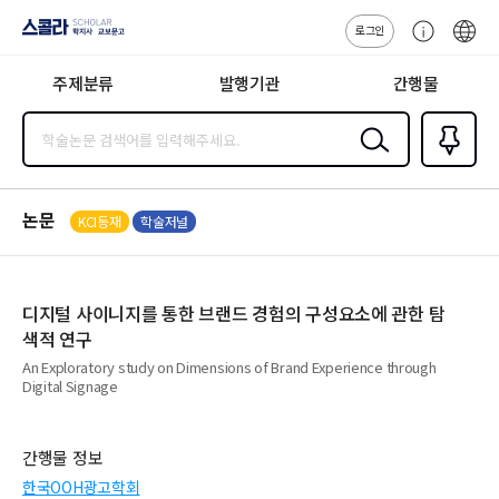
로그인
스콜라
고
ENG
SCHOLAR 학
객
지사·교보문고
주제분류
발행기관
간행물
센
터
검색
즐겨찾
기
0
논문
KCI등재
학술저널
디지털 사이니지를 통한 브랜드 경험의 구성요소에 관한 탐
색적 연구
An Exploratory study on Dimensions of Brand Experience through
Digital Signage
간행물 정보
한국OOH광고학회