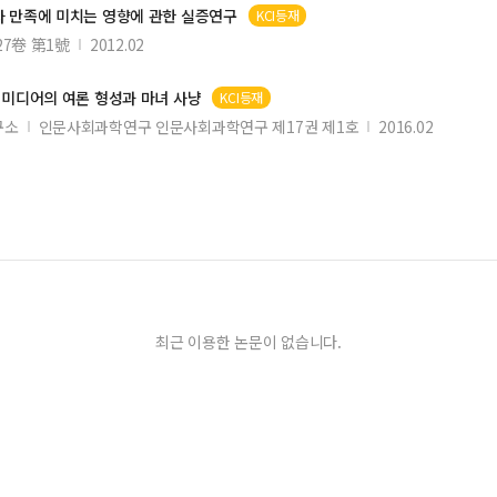
자 만족에 미치는 영향에 관한 실증연구
KCI등재
27卷 第1號
2012.02
미디어
의 여론 형성과 마녀 사냥
KCI등재
구소
인문사회과학연구 인문사회과학연구 제17권 제1호
2016.02
최근 이용한 논문이 없습니다.