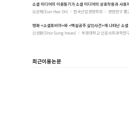
소셜
미디어
의 이용동기가
소셜
미디어
의 상호작용과 사용
오은해(Eun-Hae Oh)
한국산업경영학회
경영연구 第
영화 <
소셜
포비아>와 <백설공주 살인사건>에 나타난
소셜
신성환(Shin Sung hwan)
부경대학교 인문사회과학연
최근이용논문