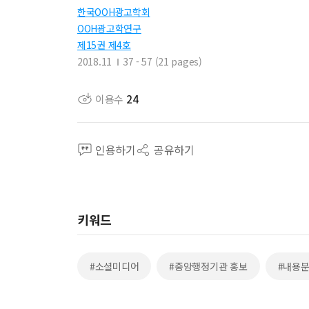
한국OOH광고학회
OOH광고학연구
제15권 제4호
2018.11
37 - 57 (21 pages)
이용수
24
인용하기
공유하기
키워드
#소셜미디어
#중앙행정기관 홍보
#내용