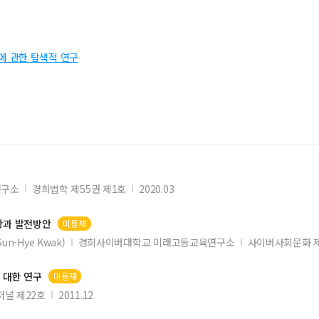
 관한 탐색적 연구
연구소
경희법학 제55권 제1호
2020.03
황과 발전방안
미등재
un-Hye Kwak)
경희사이버대학교 미래고등교육연구소
사이버사회문화 제
에 대한 연구
미등재
널 제22호
2011.12