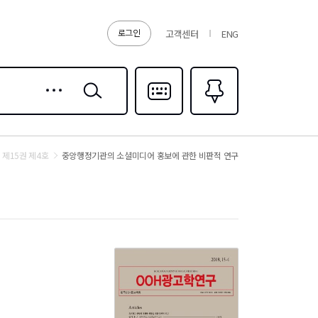
로그인
고객센터
ENG
상세
검색
검색
다국어입력
즐겨찾기
0
제15권 제4호
중앙행정기관의 소셜미디어 홍보에 관한 비판적 연구