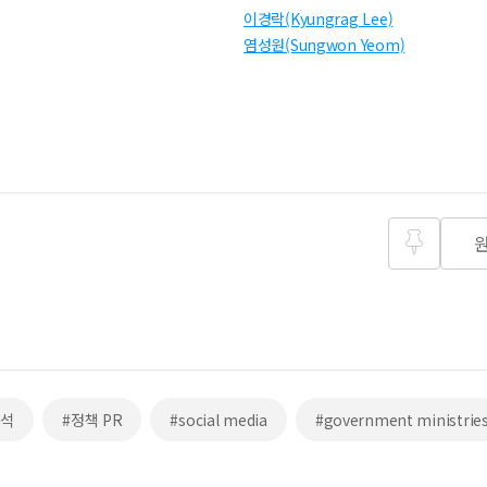
이경락(Kyungrag Lee)
염성원(Sungwon Yeom)
즐겨찾
기
분석
#정책 PR
#social media
#government ministrie