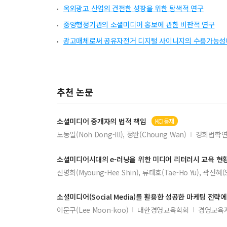
옥외광고 산업의 건전한 성장을 위한 탐색적 연구
중앙행정기관의 소셜미디어 홍보에 관한 비판적 연구
광고매체로써 공유자전거 디지털 사이니지의 수용가능성에
추천 논문
소셜미디어
중개자의 법적 책임
KCI등재
노동일(Noh Dong-Ill), 정완(Choung Wan)
경희법학
소셜미디어
시대의 e-러닝을 위한
미디어
리터러시 교육 현
신명희(Myoung-Hee Shin), 류태호(Tae-Ho Yu), 곽선혜(S
소셜미디어
(Social Media)를 활용한 성공한 마케팅 전략
이문구(Lee Moon-koo)
대한경영교육학회
경영교육저