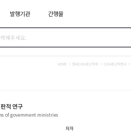
발행기관
간행물
HOME
한국OOH광고학회
OOH광고학연구
비판적 연구
ons of government ministries
저자