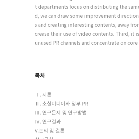
t departments focus on distributing the same 
d, we can draw some improvement directions 
s and creating interesting contents, away fr
crease their use of video contents. Third, it
unused PR channels and concentrate on core c
목차
Ⅰ. 서론
Ⅱ. 소셜미디어와 정부 PR
Ⅲ. 연구문제 및 연구방법
Ⅳ. 연구결과
V.논의 및 결론