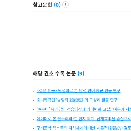
참고문헌
(
0
)
해당 권호 수록 논문
(
9
)
<설운 장군> 당설화로 본 남성 인어 장군 인물 연구
소녀악극단 ‘낭랑좌(娘娘座)’의 구성과 활동 연구
'여우비’ 유래담의 전승양상과 의미변화 고찰: ‘여우가 시
데이터로 본 판소리의 性 인지 체계: 신재효本을 중심으
구비문학 텍스트의 지식체계에 대한 시론적(試論的) 검