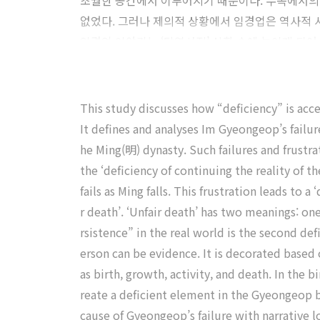
초월한 공간에서 이루어지기 때문이다. 무속에서의 
없었다. 그러나 제의적 상황에서 임경업은 역사적 
임경업 이야기는 ‘탈역사적’ 상황 속에 놓이게 되어
This study discusses how “deficiency” is acc
It defines and analyses Im Gyeongeop’s failure
he Ming(明) dynasty. Such failures and frustra
the ‘deficiency of continuing the reality of 
fails as Ming falls. This frustration leads to
r death’. ‘Unfair death’ has two meanings: on
rsistence” in the real world is the second defi
erson can be evidence. It is decorated based 
as birth, growth, activity, and death. In the 
reate a deficient element in the Gyeongeop be
cause of Gyeongeop’s failure with narrative 