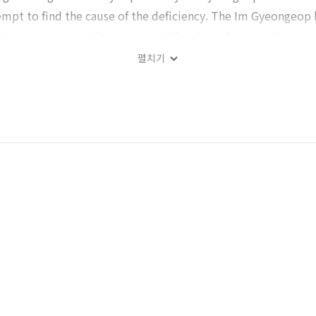
tempt to find the cause of the deficiency. The Im Gyeongeop 
egends created a fictional world free from facts, unlike jeon
 Sea(西海), Im Gyeongeop is worshipped along with the ‘Croaker
펼치기
ual space. In shamanic thinking, Im Gyeongeop has no defici
op fled to Ming through the West Sea. The West Sea is a ‘lim
op could be worshipped because the West Sea was a liminal 
e it is made in a space that transcends reality. Gyeongeop, in
t free from history. However, Gyeongeop was free from histor
tuation. And the deficiency disappeared.