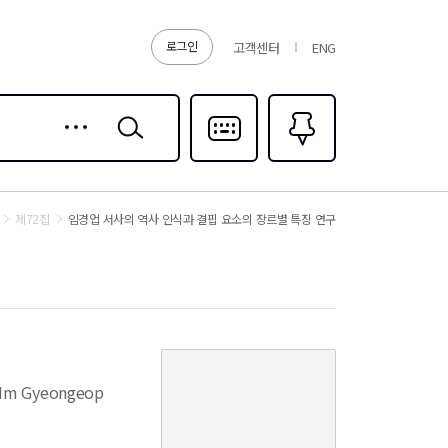
로그인
고객센터
ENG
상세
검색
검색
다국어입력
즐겨찾기
0
제72집
임경업 서사의 역사 인식과 결핍 요소의 장르별 특징 연구
커
버
of Im Gyeongeop
이
미
지
없