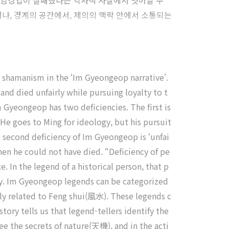
 임경업이 실패했다는 역사적 사실에서 벗어날 수
나, 경계의 공간에서, 제의의 맥락 안에서 소통되는
d shamanism in the ‘Im Gyeongeop narrative’.
 and died unfairly while pursuing loyalty to t
 Gyeongeop has two deficiencies. The first is
 He goes to Ming for ideology, but his pursuit
The second deficiency of Im Gyeongeop is ‘unfai
when he could not have died. “Deficiency of pe
e. In the legend of a historical person, that p
tory. Im Gyeongeop legends can be categorized
ighly related to Feng shui(風水). These legends c
tory tells us that legend-tellers identify the
e the secrets of nature(天機), and in the acti