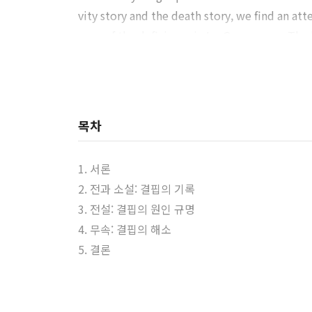
vity story and the death story, we find an at
ause of the deficiency in Im Gyeongeop. The l
o had to be in historical times. In the West
eficient elements of Im Gyeongeop in the rit
aphorical meaning of the West Sea. Im Gyeonge
ansferred to an ideological space. Gyeonge
목차
show a deficiency in shamanic thinking becaus
cal time. Jeons, novels, and legends were no
1. 서론
nal space was placed in a ‘post-historical’ si
2. 전과 소설: 결핍의 기록
3. 전설: 결핍의 원인 규명
4. 무속: 결핍의 해소
5. 결론