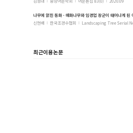
김종대
중앙어문학회
어문론집 83(0)
2020.09
나무에 얽힌 동화 - 매화나무와
임경업
장군
이 태어나게 된
신현배
한국조경수협회
Landscaping Tree Serial N
최근이용논문