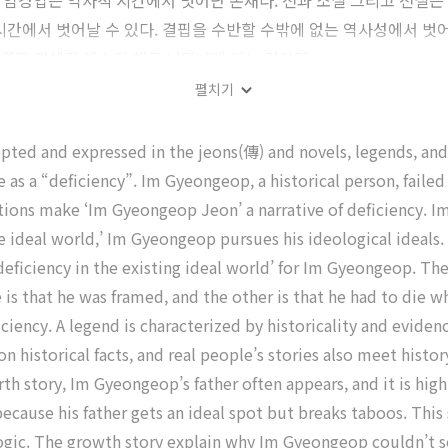
임경업은 역사적 시간에서 벗어난 존재다. 전과 소설 그리고 전설은
시간에서 벗어날 수 있다. 결핍을 수반할 수밖에 없는 역사성에서 벗어
 결핍 자체가 해소된 채로 나타나게 되는 것이다.
펼치기
epted and expressed in the jeons(傳) and novels, legends, an
 as a “deficiency”. Im Gyeongeop, a historical person, failed
tions make ‘Im Gyeongeop Jeon’ a narrative of deficiency. Im
the ideal world,’ Im Gyeongeop pursues his ideological ideals.
 a ‘deficiency in the existing ideal world’ for Im Gyeongeop. 
e is that he was framed, and the other is that he had to die 
ciency. A legend is characterized by historicality and evidenc
on historical facts, and real people’s stories also meet his
birth story, Im Gyeongeop’s father often appears, and it is h
cause his father gets an ideal spot but breaks taboos. This s
logic. The growth story explain why Im Gyeongeop couldn’t se