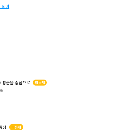
적 의미
두
장군
을 중심으로
미등재
06
특징
미등재