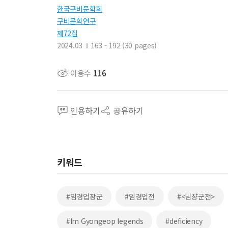
한국구비문학회
구비문학연구
제72집
2024.03
163 - 192 (30 pages)
이용수
116
인용하기
공유하기
키워드
#임경업장군
#임경업전
#<님쟝군전>
#Im Gyongeop legends
#deficiency