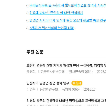
구비공식구로 본 <새끼 서 발> 설화의 인물 성격과 서사
민요에 나타난 ‘존엄성’에 대한 인식체계
임경업 서사의 역사 인식과 결핍 요소의 장르별 특징 연구
<새끼 서 발> 설화의 놀이적 성격
추천 논문
조선의 영웅에 대한 기억의 형성과 변용 －김덕령,
임경업
윤원희,
한국역사민속학회
역사민속학 0(64)
2023.
인천지역
임경업
장군
설화 연구
미등재
이영수
동양학연구원
동양학 0(65)
2016.10
임경업
장군
의 탄생담에 나타난 명당설화의 표현방식과 그 