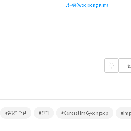
김우중(Woojoong Kim)
즐겨찾
기
#임경업전설
#결핍
#General Im Gyeongeop
#Img