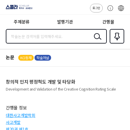
로그인
스콜라
고
ENG
SCHOLAR 학
객
지사·교보문고
주제분류
발행기관
간행물
센
터
검색
즐겨찾
기
0
논문
KCI등재
학술저널
창의적 인지 평정척도 개발 및 타당화
Development and Validation of the Creative Cognition Rating Scale
간행물 정보
대한사고개발학회
사고개발
제20권 제1호