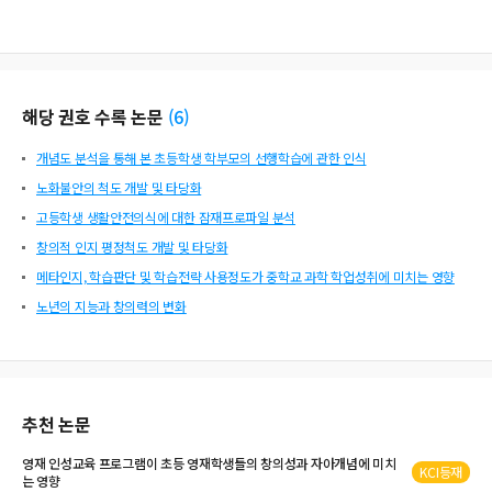
해당 권호 수록 논문
(
6
)
개념도 분석을 통해 본 초등학생 학부모의 선행학습에 관한 인식
노화불안의 척도 개발 및 타당화
고등학생 생활안전의식에 대한 잠재프로파일 분석
창의적 인지 평정척도 개발 및 타당화
메타인지, 학습판단 및 학습전략 사용정도가 중학교 과학 학업성취에 미치는 영향
노년의 지능과 창의력의 변화
추천 논문
영재 인성교육 프로그램이 초등 영재학생들의
창의성
과 자아개념에 미치
KCI등재
는 영향