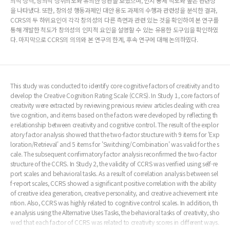
의적 성격, 창의적 성취의도와 유의한 상관을 보였으며, 인지 통제 척도와 높은 관련성
을 나타냈다. 또한, 창의성 행동과제인 대안 용도 과제의 수행과 관련성을 분석한 결과,
CCRS의 두 하위요인이 각각 창의성의 다른 측면과 관련 있는 것을 확인하여 본 연구를
통해 개발한 척도가 창의성의 인지적 요인을 설명할 수 있는 유용한 도구임을 확인하였
다. 마지막으로 CCRS의 의의와 본 연구의 한계, 후속 연구에 대해 논의하였다.
This study was conducted to identify core cognitive factors of creativity and to
develop the Creative Cognition Rating Scale (CCRS). In Study 1, core factors of
creativity were extracted by reviewing previous review articles dealing with crea
tive cognition, and items based on the factors were developed by reflecting th
e relationship between creativity and cognitive control. The result of the explor
atory factor analysis showed that the two-factor structure with 9 items for 'Exp
loration/Retrieval' and 5 items for 'Switching/Combination' was valid for the s
cale. The subsequent confirmatory factor analysis reconfirmed the two-factor
structure of the CCRS. In Study 2, the validity of CCRS was verified using self-re
port scales and behavioral tasks. As a result of correlation analysis between sel
f-report scales, CCRS showed a significant positive correlation with the ability
of creative idea generation, creative personality, and creative achievement inte
ntion. Also, CCRS was highly related to cognitive control scales. In addition, th
e analysis using the Alternative Uses Tasks, the behavioral tasks of creativity, sho
wed that each factor of CCRS was related to creativity scores in different ways.