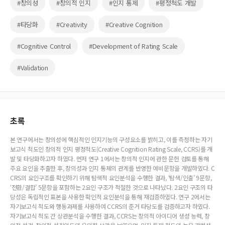
#창의성
#창의적 인지
#인지 통제
#평정척도 개발
#타당화
#Creativity
#Creative Cognition
#Cognitive Control
#Development of Rating Scale
#Validation
초록
본 연구에서는 창의성에 핵심적인 인지기능의 구성요소를 밝히고, 이를 측정하는 자기
보고식 척도인 창의적 인지 평정척도(Creative Cognition Rating Scale, CCRS)를 개
발 및 타당화하고자 하였다. 먼저 연구 1에서는 창의적 인지에 관한 문헌 검토를 통해
주요 요인을 추출한 후, 창의성과 인지 통제의 관계를 반영한 예비문항을 개발하였다. C
CRS의 요인구조를 확인하기 위해 탐색적 요인분석을 수행한 결과, ‘탐색/인출’ 9문항,
‘전환/결합’ 5문항을 포함하는 2요인 구조가 적절한 것으로 나타났다. 2요인 구조의 타
당성은 독립적인 표본을 사용한 확인적 요인분석을 통해 재검증하였다. 연구 2에서는
자기보고식 척도와 행동과제를 사용하여 CCRS의 준거 타당도를 검증하고자 하였다.
자기보고식 척도 간 상관분석을 수행한 결과, CCRS는 창의적 아이디어 생성 능력, 창