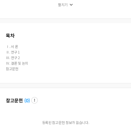
These results suggested that the new scale would be an effective and valid tool
펼치기
for evaluating different cognitive components of creativity. Finally, the implicat
ions and limitations of this study were discussed.
목차
Ⅰ. 서 론
Ⅱ. 연구 1
Ⅲ. 연구 2
Ⅳ. 결론 및 논의
참고문헌
참고문헌
(
0
)
등록된 참고문헌 정보가 없습니다.