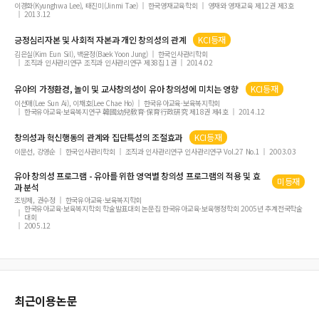
이경화(Kyunghwa Lee), 태진미(Jinmi Tae)
한국영재교육학회
영재와 영재교육 제12권 제3호
2013.12
긍정심리자본 및 사회적 자본과 개인
창의성
의 관계
KCI등재
김은실(Kim Eun Sil), 백윤정(Baek Yoon Jung)
한국인사관리학회
조직과 인사관리연구 조직과 인사관리연구 제38집 1권
2014.02
유아의 가정환경, 놀이 및 교사
창의성
이 유아
창의성
에 미치는 영향
KCI등재
이선애(Lee Sun Ai), 이채호(Lee Chae Ho)
한국유아교육·보육복지학회
한국유아교육·보육복지연구 韓國幼兒敎育·保育行政硏究 제18권 제4호
2014.12
창의성
과 혁신행동의 관계와 집단특성의 조절효과
KCI등재
이문선, 강영순
한국인사관리학회
조직과 인사관리연구 인사관리연구 Vol.27 No.1
2003.03
유아
창의성
프로그램 - 유아를 위한 영역별
창의성
프로그램의 적용 및 효
미등재
과 분석
조방제, 권수정
한국유아교육·보육복지학회
한국유아교육·보육복지학회 학술발표대회 논문집 한국유아교육·보육행정학회 2005년 추계전국학술
대회
2005.12
최근이용논문