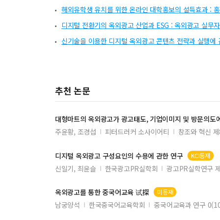
해외유학생 유치를 위한 온라인 대학홍보의 설득효과 : 
디지털 전환기의 옥외광고 산업과 ESG : 옥외광고 실무자
신기술을 이용한 디지털 옥외광고 콘텐츠 전략과 실행에 
추천 논문
대형마트의
옥외광고
가
광고
태도, 기업이미지 및 방문의도
주윤황, 조경섭
피터드러커 소사이어티
창조와 혁신 제
디지털
옥외광고
구성요인의 수용에 관한 연구
KCI등재
신일기, 최윤슬
한국광고PR실학회
광고PR실학연구 제
옥외광고
를 통한 중국어교육 试探
미등재
남궁양석
한국중국어교육학회
중국어교육과 연구 0(10