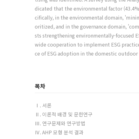
dicated that the environmental factor (43.4%
cifically, in the environmental domain, 'mini
oritized, and in the governance domain, 'co
sts strengthening environmentally-focused ESG
wide cooperation to implement ESG practices
ce of ESG adoption in the domestic outdoor a
목차
Ⅰ. 서론
Ⅱ. 이론적 배경 및 문헌연구
Ⅲ. 연구문제와 연구방법
Ⅳ. AHP 모형 분석 결과