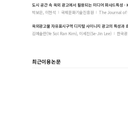
도시 공간 속
옥외
광고
에서 활용되는 미디어 파사드특성 - K-
박보은, 이현석
국제문화기술진흥원
The Journal of
옥외광고
물 자유표시구역 디지털 사이니지
광고
의 특성과 
김예솔란(Ye Sol Ran Kim), 이세진(Se-Jin Lee)
한국광
최근이용논문