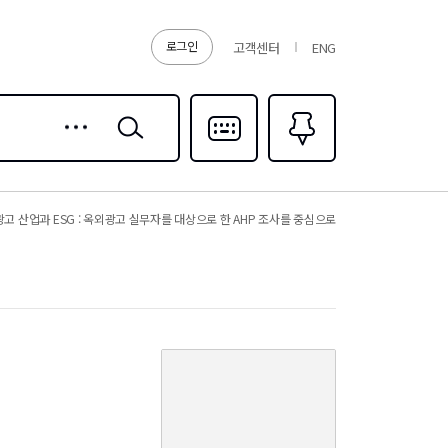
로그인
고객센터
ENG
상세
검색
검색
다국어입력
즐겨찾기
0
고 산업과 ESG : 옥외광고 실무자를 대상으로 한 AHP 조사를 중심으로
커
버
이
미
지
없