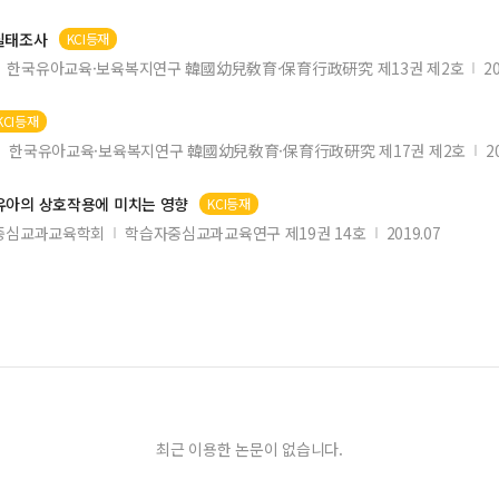
실태조사
KCI등재
한국유아교육·보육복지연구 韓國幼兒敎育·保育行政硏究 제13권 제2호
2
KCI등재
한국유아교육·보육복지연구 韓國幼兒敎育·保育行政硏究 제17권 제2호
2
유아
의 상호작용에 미치는 영향
KCI등재
중심교과교육학회
학습자중심교과교육연구 제19권 14호
2019.07
최근 이용한 논문이 없습니다.