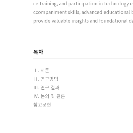
ce training, and participation in technology 
ccompaniment skills, advanced educational b
provide valuable insights and foundational d
목차
Ⅰ. 서론
Ⅱ. 연구방법
Ⅲ. 연구 결과
Ⅳ. 논의 및 결론
참고문헌