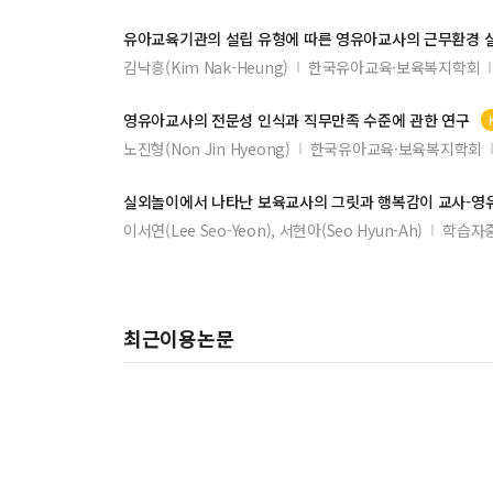
유아교육기관의 설립 유형에 따른
영유아교사
의 근무환경 
김낙흥(Kim Nak-Heung)
한국유아교육·보육복지학회
영유아교사
의 전문성 인식과 직무만족 수준에 관한 연구
노진형(Non Jin Hyeong)
한국유아교육·보육복지학회
실외놀이에서 나타난 보육
교사
의 그릿과 행복감이
교사
-
영
이서연(Lee Seo-Yeon), 서현아(Seo Hyun-Ah)
학습자
최근이용논문