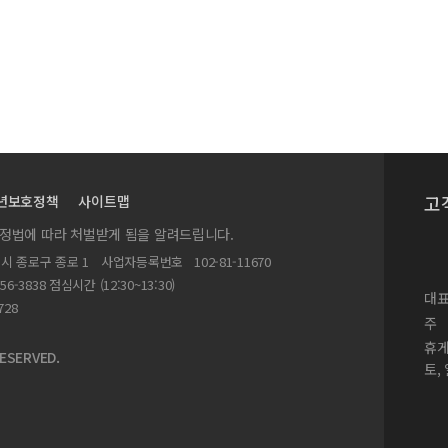
고
년보호정책
사이트맵
실정법에 따라 처벌받게 됨을 알려드립니다.
별시 종로구 종로 1
사업자등록번호
102-81-11670
156-3838 점심시간 (12:30~13:30)
대표
728
주
휴
ESERVED.
토,