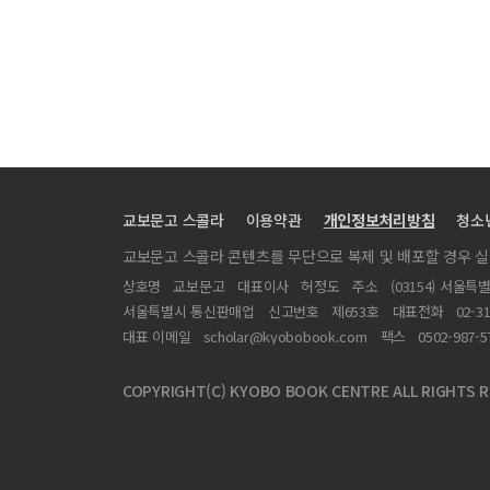
교보문고 스콜라
이용약관
개인정보처리방침
청소
교보문고 스콜라 콘텐츠를 무단으로 복제 및 배포할 경우 
상호명
교보문고
대표이사
허정도
주소
(03154) 서울특
서울특별시 통신판매업
신고번호
제653호
대표전화
02-3
대표 이메일
scholar@kyobobook.com
팩스
0502-987-5
COPYRIGHT(C) KYOBO BOOK CENTRE ALL RIGHTS R