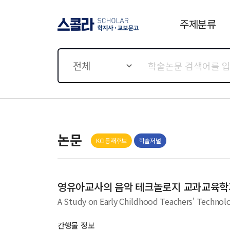
주제분류
스콜라 SCHOLAR 학지사·
교보문고
전체
논문
KCI등재후보
학술저널
간행물 정보