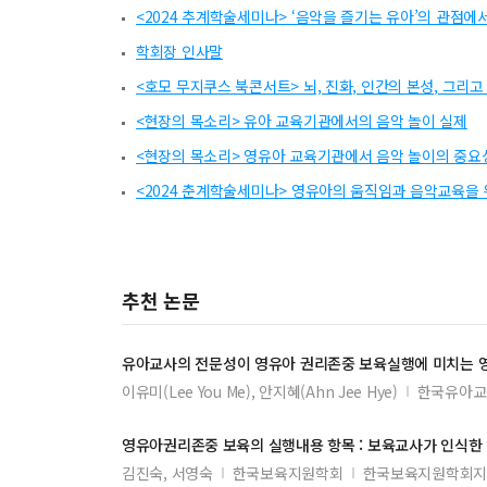
<2024 추계학술세미나> ‘음악을 즐기는 유아’의 관점에
학회장 인사말
<호모 무지쿠스 북콘서트> 뇌, 진화, 인간의 본성, 그리고
<현장의 목소리> 유아 교육기관에서의 음악 놀이 실제
<현장의 목소리> 영유아 교육기관에서 음악 놀이의 중요
<2024 춘계학술세미나> 영유아의 움직임과 음악교육을 
추천 논문
유아
교사
의 전문성이
영유아
권리존중 보육실행에 미치는 
이유미(Lee You Me), 안지혜(Ahn Jee Hye)
한국유아교
영유아
권리존중 보육의 실행내용 항목 : 보육
교사
가 인식한
김진숙, 서영숙
한국보육지원학회
한국보육지원학회지 