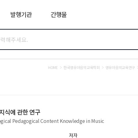
발행기관
간행물
HOME
한국영유아음악교육학회
영유아음악교육연구
영유아교사의 음악 테크놀로지 교과교육학지식에 관한 연구
A Study on Early Childhood Teachers' Technological Pedagogical Content Knowledge in Music
저자