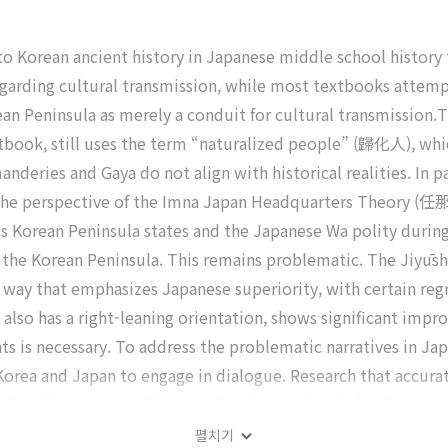
 to Korean ancient history in Japanese middle school history
 regarding cultural transmission, while most textbooks attemp
an Peninsula as merely a conduit for cultural transmission.T
tbook, still uses the term “naturalized people” (歸化人), whi
eries and Gaya do not align with historical realities. In pa
 the perspective of the Imna Japan Headquarters Theory (任
us Korean Peninsula states and the Japanese Wa polity durin
 the Korean Peninsula. This remains problematic. The Jiyūshy
a way that emphasizes Japanese superiority, with certain reg
also has a right-leaning orientation, shows significant impr
 is necessary. To address the problematic narratives in Japa
rea and Japan to engage in dialogue. Research that accurately
d and incorporated into textbook narratives in both countr
펼치기