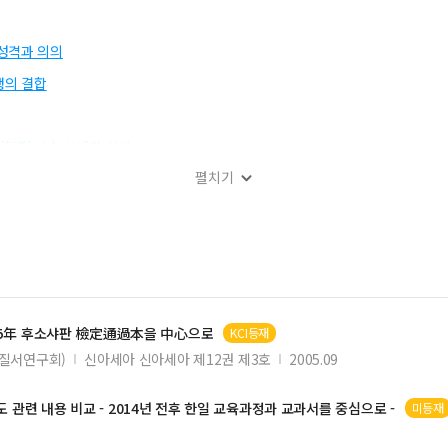
성격과 의의
행의 결합
停滯’ 서술 실태와 원인
펼치기
분석
미
일본 중학교과서 검정 결과를 살펴보고
 보도 -
05年 후소샤판 檢定通過本을 中心으로
KCI등재
질서연구회)
신아세아 신아세아 제12권 제3호
2005.09
과 통제
도 관련 내용 비교 - 2014년 전후 한일 교육과정과
교과서
를 중심으로 -
미등재