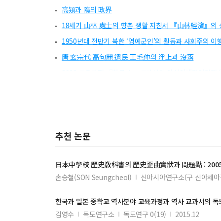
高熲과 隋의 政界
18세기 山林 處士의 향촌 생활 지침서 『山林經濟』의 
1950년대 전반기 북한 ‘영예군인’의 활동과 사회주의 이
唐 玄宗代 高句麗 遺民 王毛仲의 浮上과 沒落
2022 교육과정 『한국사』 교과서의 아시아태평양전쟁 ‘
斗子鼎 銘文의 史的 재구성
2024년 검정통과 일본 중학교 교과서의 독도 관련 서술 
金昌業의 『老稼齋燕行日記』에 나타난 盤纏과 그 의
추천 논문
일본 사회가 바라 본 근현대 한국과 동아시아 - 2024 
과장된 황해의 은자 - 신미양요와 맞물린 추산호 사건 언론
日本中學校
歷史敎科書
의
歷史
歪曲實狀과 問題點 : 20
14세기 고려불교와 白雲景閑
손승철(SON Seungcheol)
신아시아연구소(구 신아세아
1930년대 중후반 이후 조선총독부의 ‘佛法硏究會’ 인식
한국과
일본
중학교
역사
분야 교육과정과
역사
교과서
의 독
김영수
독도연구소
독도연구 0(19)
2015.12