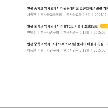
일본
중학교
역사교과서
의 관동대지진 조선인학살 관련 기술 
서종진
역사와교육학회
역사와교육 0(39)
2024.11
일본
중학교
역사교과서
의 古代史 서술과 歷史認識
미등
연민수
한국사연구회
한국사연구 0(129)
2005.06
일본
중학교
역사
교과서
(후소샤 版) 문제의 배경과 특징―
허동현
한국사연구회
한국사연구 0(129)
2005.06