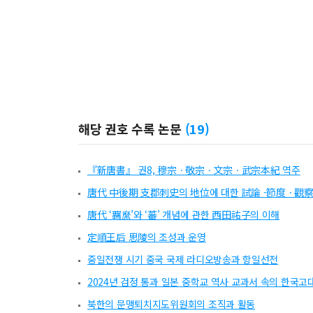
해당 권호 수록 논문
(
19
)
『新唐書』 권8, 穆宗ㆍ敬宗ㆍ文宗ㆍ武宗本紀 역주
唐代 中後期 支郡刺史의 地位에 대한 試論 -節度ㆍ觀
唐代 ‘羈縻’와 ‘蕃’ 개념에 관한 西田祐子의 이해
定順王后 思陵의 조성과 운영
중일전쟁 시기 중국 국제 라디오방송과 항일선전
2024년 검정 통과 일본 중학교 역사 교과서 속의 한국고
북한의 문맹퇴치지도위원회의 조직과 활동