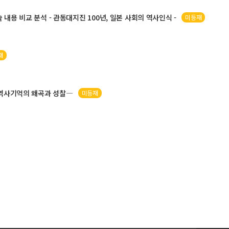
내용 비교 분석 - 관동대지진 100년,
일본
사회의
역사
인식 -
미등재
재
역사
기억의 왜곡과 성찰―
미등재