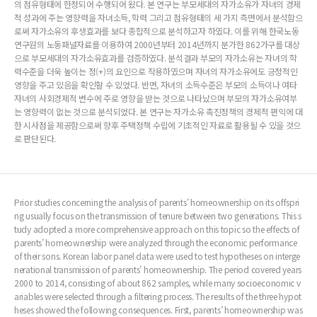
의 점유형태에 한정되어 수행되어 왔다. 본 연구는 부모세대의 자가소유가 자녀의 경제
적 성과에 주는 영향력을 자녀소득, 학력 그리고 점유형태의 세 가지 측면에서 분석함으
로써 자가소유의 후생효과를 보다 종합적으로 분석하고자 하였다. 이를 위해 한국노동
연구원의 노동패널자료를 이용하여 2000년부터 2014년까지 분가한 862가구를 대상
으로 부모세대의 자가소유효과를 검증하였다. 분석결과 부모의 자가소유는 자녀의 학
력수준을 더욱 높이는 정(+)의 요인으로 작용하였으며 자녀의 자가소유에도 긍정적인
영향을 주고 있음을 확인할 수 있었다. 반면, 자녀의 소득수준은 부모의 소득이나 여타
자녀의 사회경제적 변수에 주로 영향을 받는 것으로 나타났으며 부모의 자가소유여부
는 영향력이 없는 것으로 분석되었다. 본 연구는 자가소유 촉진정책의 경제적 편익에 대
한 시사점을 제공함으로써 향후 주택정책 수립에 기초적인 자료로 활용될 수 있을 것으
로 판단된다.
Prior studies concerning the analysis of parents’ homeownership on its offspri
ng usually focus on the transmission of tenure between two generations. This s
tudy adopted a more comprehensive approach on this topic so the effects of
parents’ homeownership were analyzed through the economic performance
of their sons. Korean labor panel data were used to test hypotheses on interge
nerational transmission of parents’ homeownership. The period covered years
2000 to 2014, consisting of about 862 samples, while many socioeconomic v
ariables were selected through a filtering process. The results of the three hypot
heses showed the following consequences. First, parents’ homeownership was